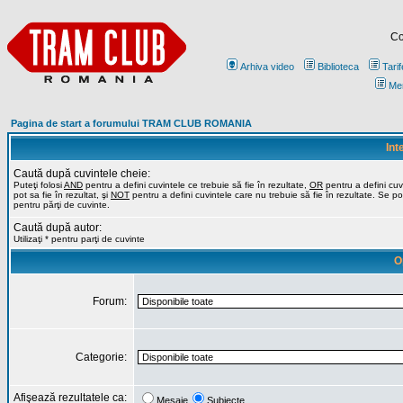
Co
Arhiva video
Biblioteca
Tarif
Me
Pagina de start a forumului TRAM CLUB ROMANIA
Int
Caută după cuvintele cheie:
Puteţi folosi
AND
pentru a defini cuvintele ce trebuie să fie în rezultate,
OR
pentru a defini cuv
pot sa fie în rezultat, şi
NOT
pentru a defini cuvintele care nu trebuie să fie în rezultate. Se poa
pentru părţi de cuvinte.
Caută după autor:
Utilizaţi * pentru parţi de cuvinte
O
Forum:
Categorie:
Afişează rezultatele ca:
Mesaje
Subiecte