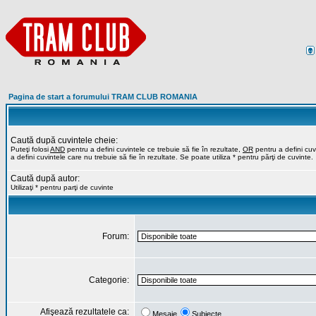
Pagina de start a forumului TRAM CLUB ROMANIA
Caută după cuvintele cheie:
Puteţi folosi
AND
pentru a defini cuvintele ce trebuie să fie în rezultate,
OR
pentru a defini cuvi
a defini cuvintele care nu trebuie să fie în rezultate. Se poate utiliza * pentru părţi de cuvinte.
Caută după autor:
Utilizaţi * pentru parţi de cuvinte
Forum:
Categorie:
Afişează rezultatele ca:
Mesaje
Subiecte