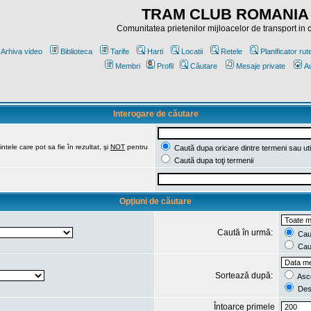
TRAM CLUB ROMANIA
Comunitatea prietenilor mijloacelor de transport in
Arhiva video
Biblioteca
Tarife
Harti
Locatii
Retele
Planificator rut
Membri
Profil
Căutare
Mesaje private
Au
Interogare de căutare
ntele care pot sa fie în rezultat, şi
NOT
pentru
Caută dupa oricare dintre termeni sau uti
Caută dupa toţi termenii
Opţiuni de căutare
Caută în urmă:
Caut
Caut
Sortează după:
Asc
Des
Întoarce primele