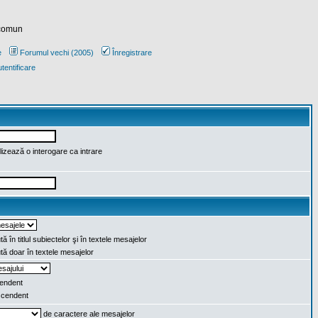
 comun
e
Forumul vechi (2005)
Înregistrare
tentificare
lizează o interogare ca intrare
ă în titlul subiectelor şi în textele mesajelor
ă doar în textele mesajelor
endent
cendent
de caractere ale mesajelor