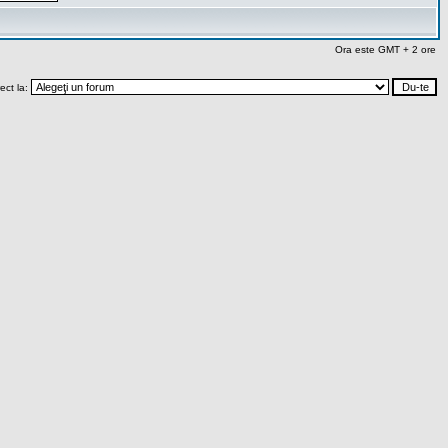
Ora este GMT + 2 ore
rect la: