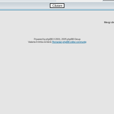
Mergi di
Powered by
phpBB
© 2001, 2005 phpBB Group
Varianta în limba română:
Romanian phpBB online community