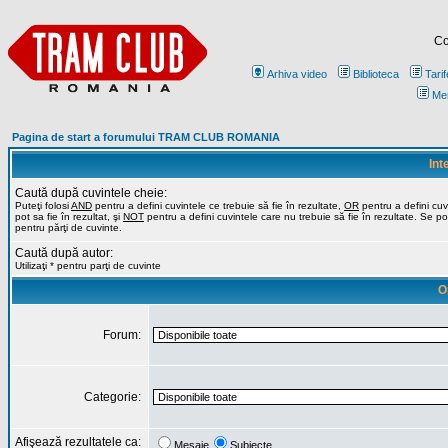
Co
Arhiva video
Biblioteca
Tarif
Me
Pagina de start a forumului TRAM CLUB ROMANIA
Int
Caută după cuvintele cheie:
Puteţi folosi
AND
pentru a defini cuvintele ce trebuie să fie în rezultate,
OR
pentru a defini cuv
pot sa fie în rezultat, şi
NOT
pentru a defini cuvintele care nu trebuie să fie în rezultate. Se poa
pentru părţi de cuvinte.
Caută după autor:
Utilizaţi * pentru parţi de cuvinte
O
Forum:
Categorie:
Afişează rezultatele ca:
Mesaje
Subiecte