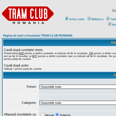
Co
Arhiva video
Biblioteca
Tarif
Me
Pagina de start a forumului TRAM CLUB ROMANIA
Int
Caută după cuvintele cheie:
Puteţi folosi
AND
pentru a defini cuvintele ce trebuie să fie în rezultate,
OR
pentru a defini cuv
pot sa fie în rezultat, şi
NOT
pentru a defini cuvintele care nu trebuie să fie în rezultate. Se poa
pentru părţi de cuvinte.
Caută după autor:
Utilizaţi * pentru parţi de cuvinte
O
Forum:
Categorie:
Afişează rezultatele ca:
Mesaje
Subiecte