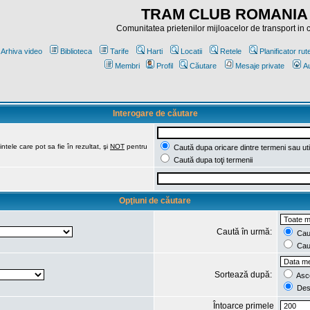
TRAM CLUB ROMANIA
Comunitatea prietenilor mijloacelor de transport in
Arhiva video
Biblioteca
Tarife
Harti
Locatii
Retele
Planificator rut
Membri
Profil
Căutare
Mesaje private
Au
Interogare de căutare
ntele care pot sa fie în rezultat, şi
NOT
pentru
Caută dupa oricare dintre termeni sau uti
Caută dupa toţi termenii
Opţiuni de căutare
Caută în urmă:
Caut
Caut
Sortează după:
Asc
Des
Întoarce primele