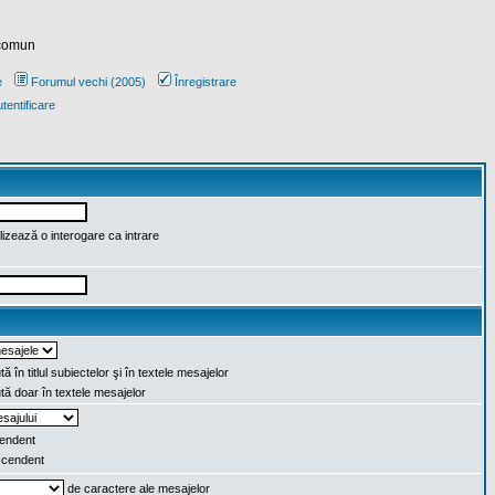
 comun
e
Forumul vechi (2005)
Înregistrare
tentificare
lizează o interogare ca intrare
ă în titlul subiectelor şi în textele mesajelor
ă doar în textele mesajelor
endent
cendent
de caractere ale mesajelor