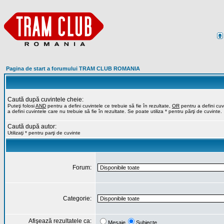
Pagina de start a forumului TRAM CLUB ROMANIA
Caută după cuvintele cheie:
Puteţi folosi
AND
pentru a defini cuvintele ce trebuie să fie în rezultate,
OR
pentru a defini cuvi
a defini cuvintele care nu trebuie să fie în rezultate. Se poate utiliza * pentru părţi de cuvinte.
Caută după autor:
Utilizaţi * pentru parţi de cuvinte
Forum:
Categorie:
Afişează rezultatele ca:
Mesaje
Subiecte