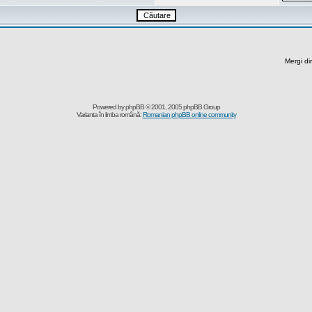
Mergi di
Powered by
phpBB
© 2001, 2005 phpBB Group
Varianta în limba română:
Romanian phpBB online community