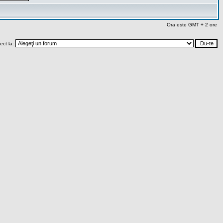
Ora este GMT + 2 ore
rect la: