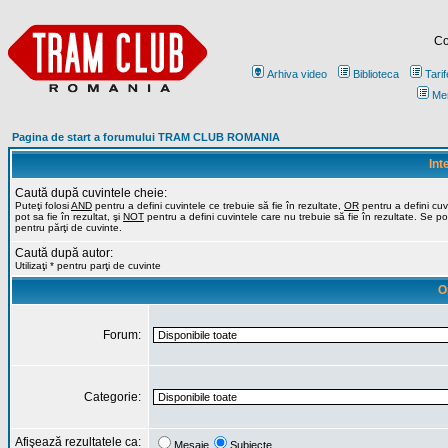
Co
Arhiva video
Biblioteca
Tarif
Me
Pagina de start a forumului TRAM CLUB ROMANIA
Int
Caută după cuvintele cheie:
Puteţi folosi
AND
pentru a defini cuvintele ce trebuie să fie în rezultate,
OR
pentru a defini cuv
pot sa fie în rezultat, şi
NOT
pentru a defini cuvintele care nu trebuie să fie în rezultate. Se poa
pentru părţi de cuvinte.
Caută după autor:
Utilizaţi * pentru parţi de cuvinte
O
Forum:
Categorie:
Afişează rezultatele ca:
Mesaje
Subiecte