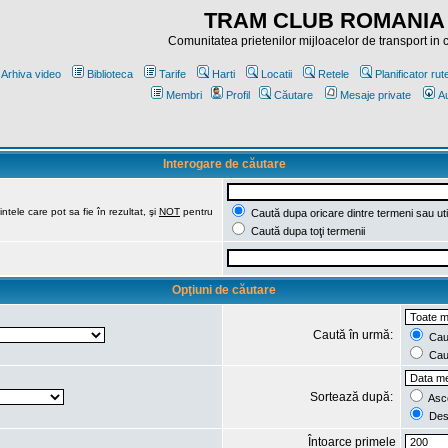
TRAM CLUB ROMANIA
Comunitatea prietenilor mijloacelor de transport in
Arhiva video
Biblioteca
Tarife
Harti
Locatii
Retele
Planificator rut
Membri
Profil
Căutare
Mesaje private
Au
Interogare de căutare
ntele care pot sa fie în rezultat, şi
NOT
pentru
Caută dupa oricare dintre termeni sau uti
Caută dupa toţi termenii
Opţiuni de căutare
Caută în urmă:
Caut
Caut
Sortează după:
Asc
Des
Întoarce primele