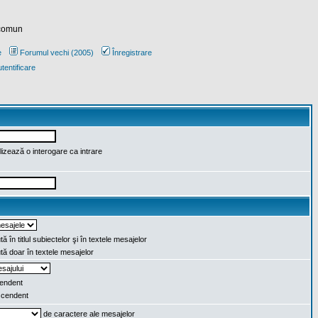
 comun
e
Forumul vechi (2005)
Înregistrare
tentificare
lizează o interogare ca intrare
ă în titlul subiectelor şi în textele mesajelor
ă doar în textele mesajelor
endent
cendent
de caractere ale mesajelor