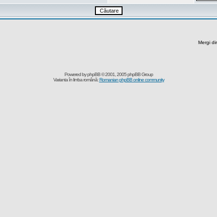
Mergi di
Powered by
phpBB
© 2001, 2005 phpBB Group
Varianta în limba română:
Romanian phpBB online community