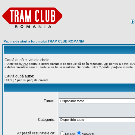
Pagina de start a forumului TRAM CLUB ROMANIA
Caută după cuvintele cheie:
Puteţi folosi
AND
pentru a defini cuvintele ce trebuie să fie în rezultate,
OR
pentru a defini cuvi
a defini cuvintele care nu trebuie să fie în rezultate. Se poate utiliza * pentru părţi de cuvinte.
Caută după autor:
Utilizaţi * pentru parţi de cuvinte
Forum:
Categorie:
Afişează rezultatele ca:
Mesaje
Subiecte