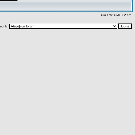
Ora este GMT + 2 ore
rect la: