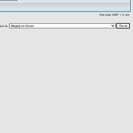
Ora este GMT + 2 ore
rect la: