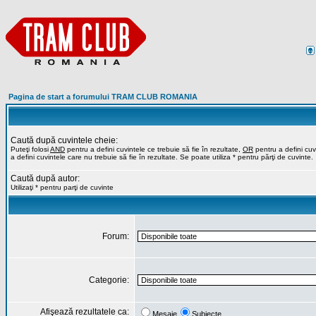
Pagina de start a forumului TRAM CLUB ROMANIA
Caută după cuvintele cheie:
Puteţi folosi
AND
pentru a defini cuvintele ce trebuie să fie în rezultate,
OR
pentru a defini cuvi
a defini cuvintele care nu trebuie să fie în rezultate. Se poate utiliza * pentru părţi de cuvinte.
Caută după autor:
Utilizaţi * pentru parţi de cuvinte
Forum:
Categorie:
Afişează rezultatele ca:
Mesaje
Subiecte