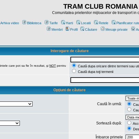
TRAM CLUB ROMANIA
Comunitatea prietenilor mijloacelor de transport in
Arhiva video
Biblioteca
Tarife
Harti
Locatii
Retele
Planificator rut
Membri
Profil
Căutare
Mesaje private
Au
Interogare de căutare
ntele care pot sa fie în rezultat, şi
NOT
pentru
Caută dupa oricare dintre termeni sau uti
Caută dupa toţi termenii
Opţiuni de căutare
Caută în urmă:
Caut
Caut
Sortează după:
Asc
Des
Întoarce primele