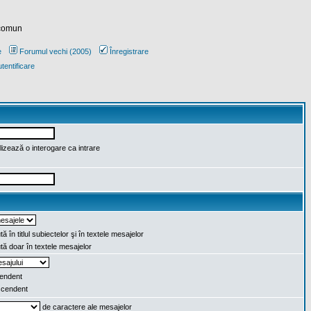
 comun
e
Forumul vechi (2005)
Înregistrare
tentificare
lizează o interogare ca intrare
ă în titlul subiectelor şi în textele mesajelor
ă doar în textele mesajelor
endent
cendent
de caractere ale mesajelor