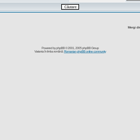
Mergi di
Powered by
phpBB
© 2001, 2005 phpBB Group
Varianta în limba română:
Romanian phpBB online community