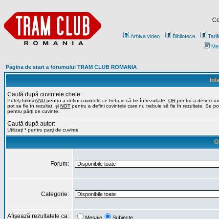
Co
Arhiva video
Biblioteca
Tarif
Me
Pagina de start a forumului TRAM CLUB ROMANIA
Int
Caută după cuvintele cheie:
Puteţi folosi
AND
pentru a defini cuvintele ce trebuie să fie în rezultate,
OR
pentru a defini cuv
pot sa fie în rezultat, şi
NOT
pentru a defini cuvintele care nu trebuie să fie în rezultate. Se poa
pentru părţi de cuvinte.
Caută după autor:
Utilizaţi * pentru parţi de cuvinte
O
Forum:
Categorie:
Afişează rezultatele ca:
Mesaje
Subiecte