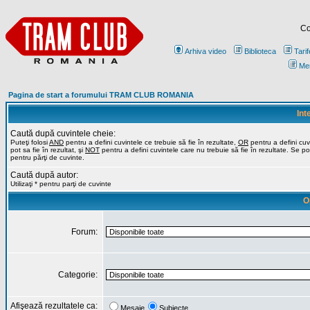
Co
Arhiva video
Biblioteca
Tarif
Me
Pagina de start a forumului TRAM CLUB ROMANIA
Int
Caută după cuvintele cheie:
Puteţi folosi
AND
pentru a defini cuvintele ce trebuie să fie în rezultate,
OR
pentru a defini cuv
pot sa fie în rezultat, şi
NOT
pentru a defini cuvintele care nu trebuie să fie în rezultate. Se poa
pentru părţi de cuvinte.
Caută după autor:
Utilizaţi * pentru parţi de cuvinte
O
Forum:
Categorie:
Afişează rezultatele ca:
Mesaje
Subiecte