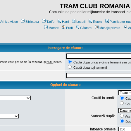
TRAM CLUB ROMANIA
Comunitatea prietenilor mijloacelor de transport in
Arhiva video
Biblioteca
Tarife
Harti
Locatii
Retele
Planificator rut
Membri
Profil
Căutare
Mesaje private
Au
Interogare de căutare
ntele care pot sa fie în rezultat, şi
NOT
pentru
Caută dupa oricare dintre termeni sau uti
Caută dupa toţi termenii
Opţiuni de căutare
Caută în urmă:
Caut
Caut
Sortează după:
Asc
Des
Întoarce primele