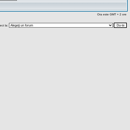
Ora este GMT + 2 ore
rect la: