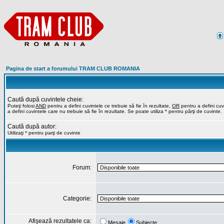
Pagina de start a forumului TRAM CLUB ROMANIA
Caută după cuvintele cheie:
Puteţi folosi
AND
pentru a defini cuvintele ce trebuie să fie în rezultate,
OR
pentru a defini cuvi
a defini cuvintele care nu trebuie să fie în rezultate. Se poate utiliza * pentru părţi de cuvinte.
Caută după autor:
Utilizaţi * pentru parţi de cuvinte
Forum:
Categorie:
Afişează rezultatele ca:
Mesaje
Subiecte