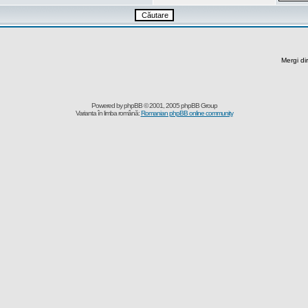
Mergi di
Powered by
phpBB
© 2001, 2005 phpBB Group
Varianta în limba română:
Romanian phpBB online community