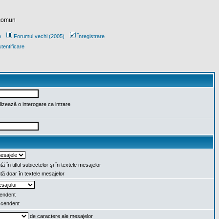
 comun
e
Forumul vechi (2005)
Înregistrare
tentificare
lizează o interogare ca intrare
ă în titlul subiectelor şi în textele mesajelor
ă doar în textele mesajelor
endent
cendent
de caractere ale mesajelor