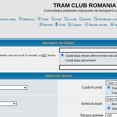
TRAM CLUB ROMANIA
Comunitatea prietenilor mijloacelor de transport in
Arhiva video
Biblioteca
Tarife
Harti
Locatii
Retele
Planificator rut
Membri
Profil
Căutare
Mesaje private
Au
Interogare de căutare
ntele care pot sa fie în rezultat, şi
NOT
pentru
Caută dupa oricare dintre termeni sau uti
Caută dupa toţi termenii
Opţiuni de căutare
Caută în urmă:
Caut
Caut
Sortează după:
Asc
Des
Întoarce primele