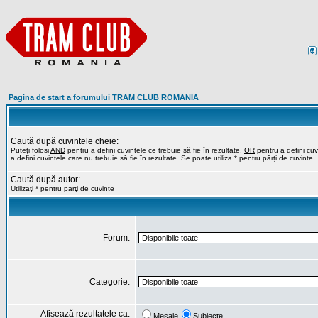
Pagina de start a forumului TRAM CLUB ROMANIA
Caută după cuvintele cheie:
Puteţi folosi
AND
pentru a defini cuvintele ce trebuie să fie în rezultate,
OR
pentru a defini cuvi
a defini cuvintele care nu trebuie să fie în rezultate. Se poate utiliza * pentru părţi de cuvinte.
Caută după autor:
Utilizaţi * pentru parţi de cuvinte
Forum:
Categorie:
Afişează rezultatele ca:
Mesaje
Subiecte