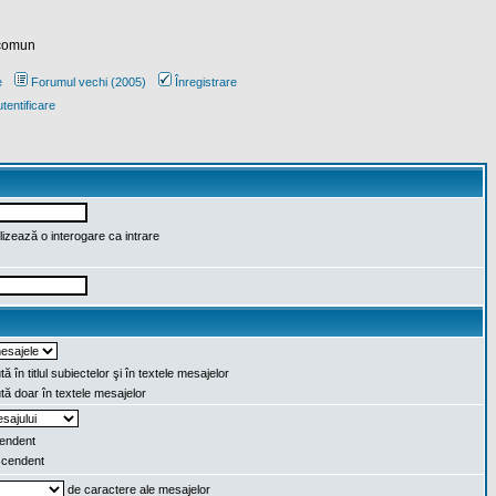
 comun
e
Forumul vechi (2005)
Înregistrare
tentificare
lizează o interogare ca intrare
ă în titlul subiectelor şi în textele mesajelor
ă doar în textele mesajelor
endent
cendent
de caractere ale mesajelor