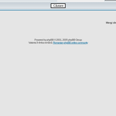
Mergi di
Powered by
phpBB
© 2001, 2005 phpBB Group
Varianta în limba română:
Romanian phpBB online community