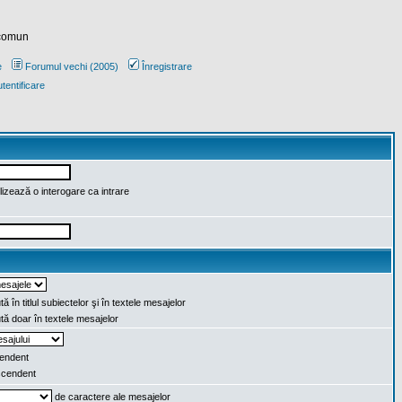
 comun
e
Forumul vechi (2005)
Înregistrare
tentificare
lizează o interogare ca intrare
ă în titlul subiectelor şi în textele mesajelor
ă doar în textele mesajelor
endent
cendent
de caractere ale mesajelor