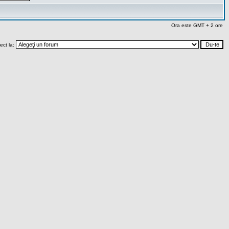
Ora este GMT + 2 ore
rect la: