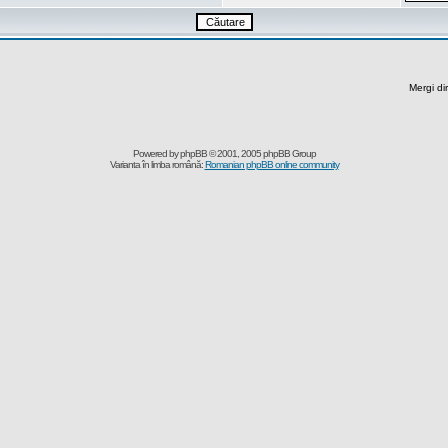
Mergi di
Powered by
phpBB
© 2001, 2005 phpBB Group
Varianta în limba română:
Romanian phpBB online community