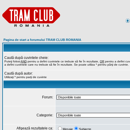
Pagina de start a forumului TRAM CLUB ROMANIA
Caută după cuvintele cheie:
Puteţi folosi
AND
pentru a defini cuvintele ce trebuie să fie în rezultate,
OR
pentru a defini cuvi
a defini cuvintele care nu trebuie să fie în rezultate. Se poate utiliza * pentru părţi de cuvinte.
Caută după autor:
Utilizaţi * pentru parţi de cuvinte
Forum:
Categorie:
Afişează rezultatele ca:
Mesaje
Subiecte