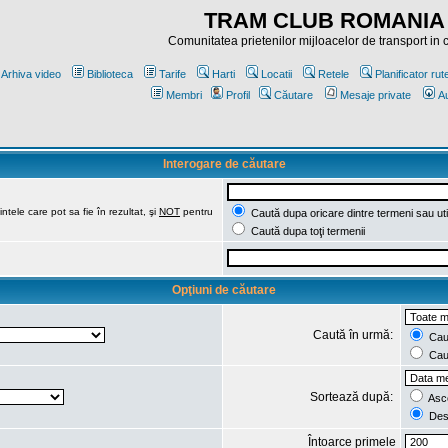
TRAM CLUB ROMANIA
Comunitatea prietenilor mijloacelor de transport in
Arhiva video
Biblioteca
Tarife
Harti
Locatii
Retele
Planificator rut
Membri
Profil
Căutare
Mesaje private
Au
Interogare de căutare
ntele care pot sa fie în rezultat, şi
NOT
pentru
Caută dupa oricare dintre termeni sau uti
Caută dupa toţi termenii
Opţiuni de căutare
Caută în urmă:
Caut
Caut
Sortează după:
Asc
Des
Întoarce primele