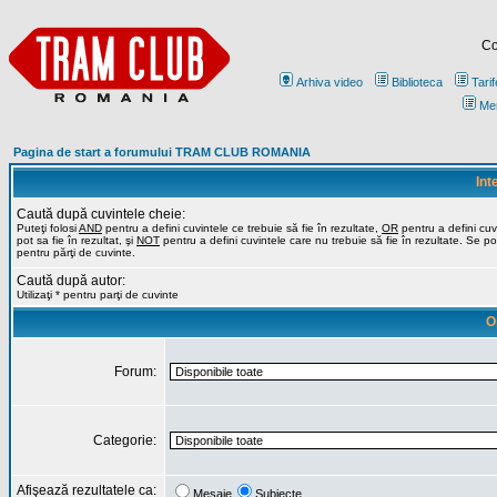
Co
Arhiva video
Biblioteca
Tarif
Me
Pagina de start a forumului TRAM CLUB ROMANIA
Int
Caută după cuvintele cheie:
Puteţi folosi
AND
pentru a defini cuvintele ce trebuie să fie în rezultate,
OR
pentru a defini cuv
pot sa fie în rezultat, şi
NOT
pentru a defini cuvintele care nu trebuie să fie în rezultate. Se poa
pentru părţi de cuvinte.
Caută după autor:
Utilizaţi * pentru parţi de cuvinte
O
Forum:
Categorie:
Afişează rezultatele ca:
Mesaje
Subiecte