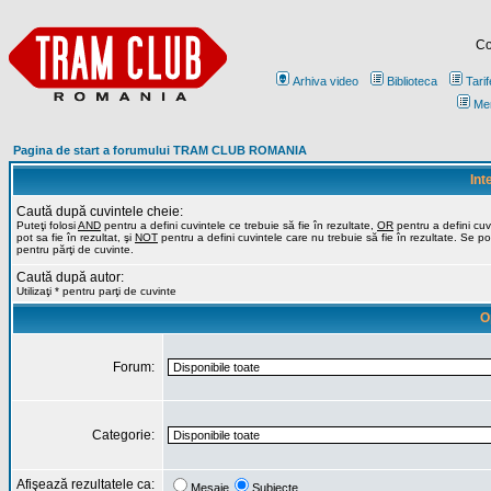
Co
Arhiva video
Biblioteca
Tarif
Me
Pagina de start a forumului TRAM CLUB ROMANIA
Int
Caută după cuvintele cheie:
Puteţi folosi
AND
pentru a defini cuvintele ce trebuie să fie în rezultate,
OR
pentru a defini cuv
pot sa fie în rezultat, şi
NOT
pentru a defini cuvintele care nu trebuie să fie în rezultate. Se poa
pentru părţi de cuvinte.
Caută după autor:
Utilizaţi * pentru parţi de cuvinte
O
Forum:
Categorie:
Afişează rezultatele ca:
Mesaje
Subiecte