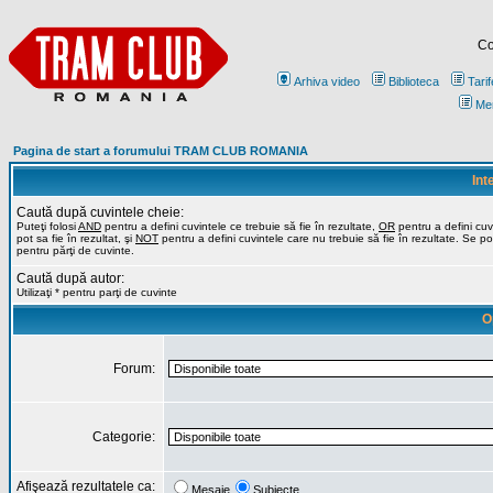
Co
Arhiva video
Biblioteca
Tarif
Me
Pagina de start a forumului TRAM CLUB ROMANIA
Int
Caută după cuvintele cheie:
Puteţi folosi
AND
pentru a defini cuvintele ce trebuie să fie în rezultate,
OR
pentru a defini cuv
pot sa fie în rezultat, şi
NOT
pentru a defini cuvintele care nu trebuie să fie în rezultate. Se poa
pentru părţi de cuvinte.
Caută după autor:
Utilizaţi * pentru parţi de cuvinte
O
Forum:
Categorie:
Afişează rezultatele ca:
Mesaje
Subiecte