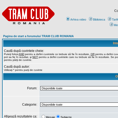
Co
Arhiva video
Biblioteca
Tarif
Me
Pagina de start a forumului TRAM CLUB ROMANIA
Int
Caută după cuvintele cheie:
Puteţi folosi
AND
pentru a defini cuvintele ce trebuie să fie în rezultate,
OR
pentru a defini cuv
pot sa fie în rezultat, şi
NOT
pentru a defini cuvintele care nu trebuie să fie în rezultate. Se poa
pentru părţi de cuvinte.
Caută după autor:
Utilizaţi * pentru parţi de cuvinte
O
Forum:
Categorie:
Afişează rezultatele ca:
Mesaje
Subiecte