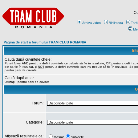
Co
Arhiva video
Biblioteca
Tarif
Me
Pagina de start a forumului TRAM CLUB ROMANIA
Int
Caută după cuvintele cheie:
Puteţi folosi
AND
pentru a defini cuvintele ce trebuie să fie în rezultate,
OR
pentru a defini cuv
pot sa fie în rezultat, şi
NOT
pentru a defini cuvintele care nu trebuie să fie în rezultate. Se poa
pentru părţi de cuvinte.
Caută după autor:
Utilizaţi * pentru parţi de cuvinte
O
Forum:
Categorie:
Afişează rezultatele ca:
Mesaje
Subiecte