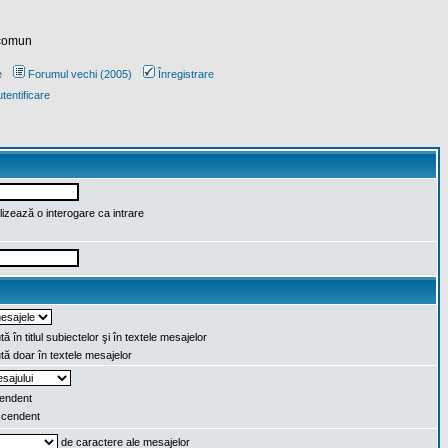
 comun
e
Forumul vechi (2005)
Înregistrare
tentificare
lizează o interogare ca intrare
ă în titlul subiectelor şi în textele mesajelor
ă doar în textele mesajelor
endent
cendent
de caractere ale mesajelor