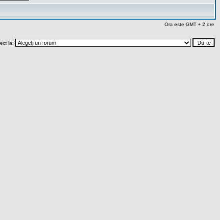
Ora este GMT + 2 ore
rect la: