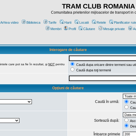
TRAM CLUB ROMANIA
Comunitatea prietenilor mijloacelor de transport in
Arhiva video
Biblioteca
Tarife
Harti
Locatii
Retele
Planificator rut
Membri
Profil
Căutare
Mesaje private
Au
Interogare de căutare
ntele care pot sa fie în rezultat, şi
NOT
pentru
Caută dupa oricare dintre termeni sau uti
Caută dupa toţi termenii
Opţiuni de căutare
Caută în urmă:
Caut
Caut
Sortează după:
Asc
Des
Întoarce primele