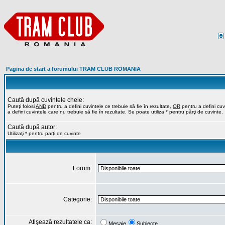
Pagina de start a forumului TRAM CLUB ROMANIA
Caută după cuvintele cheie:
Puteţi folosi
AND
pentru a defini cuvintele ce trebuie să fie în rezultate,
OR
pentru a defini cuvi
a defini cuvintele care nu trebuie să fie în rezultate. Se poate utiliza * pentru părţi de cuvinte.
Caută după autor:
Utilizaţi * pentru parţi de cuvinte
Forum:
Categorie:
Afişează rezultatele ca:
Mesaje
Subiecte