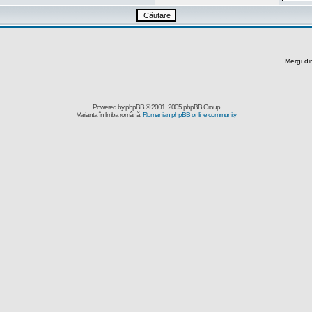
Mergi di
Powered by
phpBB
© 2001, 2005 phpBB Group
Varianta în limba română:
Romanian phpBB online community