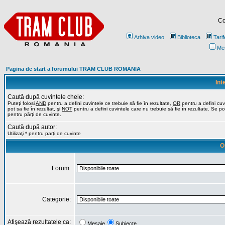
Co
Arhiva video
Biblioteca
Tarif
Me
Pagina de start a forumului TRAM CLUB ROMANIA
Int
Caută după cuvintele cheie:
Puteţi folosi
AND
pentru a defini cuvintele ce trebuie să fie în rezultate,
OR
pentru a defini cuv
pot sa fie în rezultat, şi
NOT
pentru a defini cuvintele care nu trebuie să fie în rezultate. Se poa
pentru părţi de cuvinte.
Caută după autor:
Utilizaţi * pentru parţi de cuvinte
O
Forum:
Categorie:
Afişează rezultatele ca:
Mesaje
Subiecte