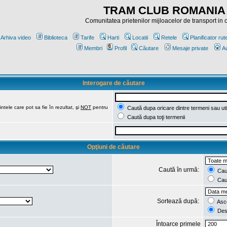
TRAM CLUB ROMANIA
Comunitatea prietenilor mijloacelor de transport in
Arhiva video
Biblioteca
Tarife
Harti
Locatii
Retele
Planificator rut
Membri
Profil
Căutare
Mesaje private
Au
Interogare de căutare
ntele care pot sa fie în rezultat, şi
NOT
pentru
Caută dupa oricare dintre termeni sau uti
Caută dupa toţi termenii
Opţiuni de căutare
Caută în urmă:
Caut
Caut
Sortează după:
Asc
Des
Întoarce primele