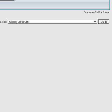
Ora este GMT + 2 ore
rect la: