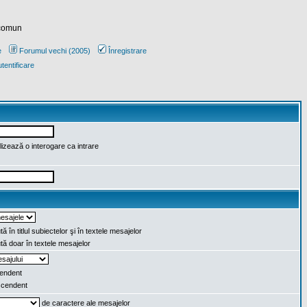
 comun
e
Forumul vechi (2005)
Înregistrare
tentificare
lizează o interogare ca intrare
ă în titlul subiectelor şi în textele mesajelor
ă doar în textele mesajelor
endent
cendent
de caractere ale mesajelor