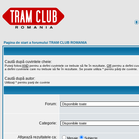
Pagina de start a forumului TRAM CLUB ROMANIA
Caută după cuvintele cheie:
Puteţi folosi
AND
pentru a defini cuvintele ce trebuie să fie în rezultate,
OR
pentru a defini cuvi
a defini cuvintele care nu trebuie să fie în rezultate. Se poate utiliza * pentru părţi de cuvinte.
Caută după autor:
Utilizaţi * pentru parţi de cuvinte
Forum:
Categorie:
Afişează rezultatele ca:
Mesaje
Subiecte