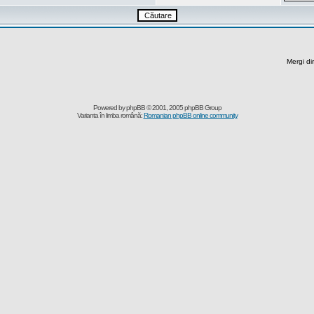
Mergi di
Powered by
phpBB
© 2001, 2005 phpBB Group
Varianta în limba română:
Romanian phpBB online community