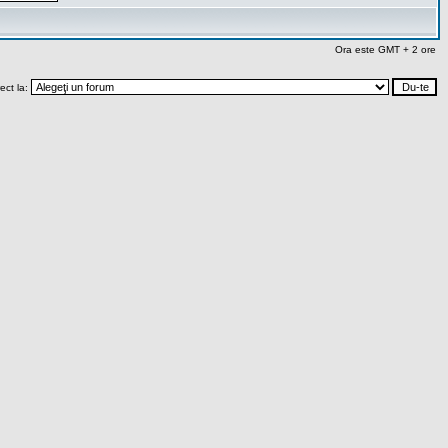
Ora este GMT + 2 ore
rect la: