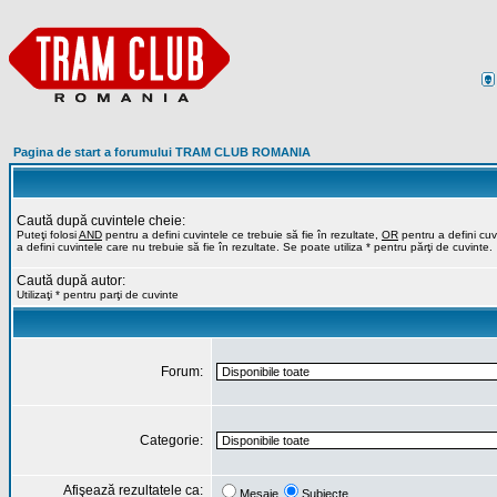
Pagina de start a forumului TRAM CLUB ROMANIA
Caută după cuvintele cheie:
Puteţi folosi
AND
pentru a defini cuvintele ce trebuie să fie în rezultate,
OR
pentru a defini cuvi
a defini cuvintele care nu trebuie să fie în rezultate. Se poate utiliza * pentru părţi de cuvinte.
Caută după autor:
Utilizaţi * pentru parţi de cuvinte
Forum:
Categorie:
Afişează rezultatele ca:
Mesaje
Subiecte