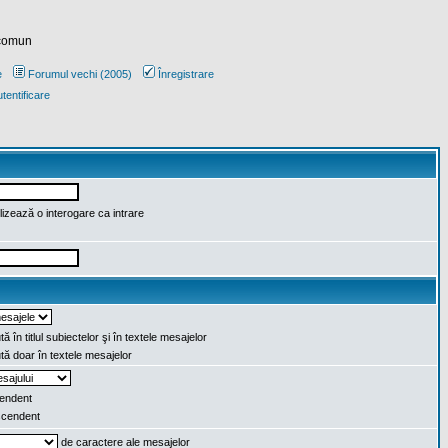
 comun
e
Forumul vechi (2005)
Înregistrare
tentificare
lizează o interogare ca intrare
ă în titlul subiectelor şi în textele mesajelor
ă doar în textele mesajelor
endent
cendent
de caractere ale mesajelor