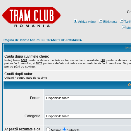
Co
Arhiva video
Biblioteca
Tarif
Me
Pagina de start a forumului TRAM CLUB ROMANIA
Int
Caută după cuvintele cheie:
Puteţi folosi
AND
pentru a defini cuvintele ce trebuie să fie în rezultate,
OR
pentru a defini cuv
pot sa fie în rezultat, şi
NOT
pentru a defini cuvintele care nu trebuie să fie în rezultate. Se poa
pentru părţi de cuvinte.
Caută după autor:
Utilizaţi * pentru parţi de cuvinte
O
Forum:
Categorie:
Afişează rezultatele ca:
Mesaje
Subiecte