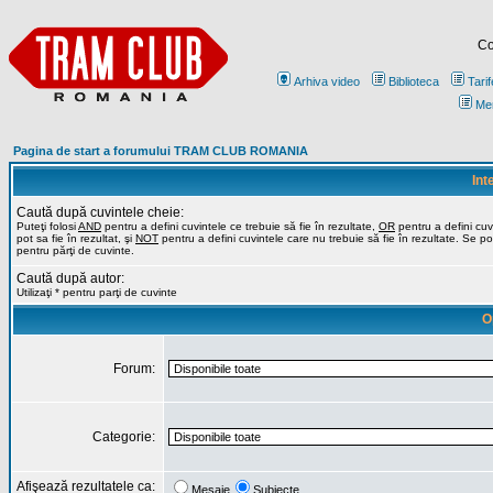
Co
Arhiva video
Biblioteca
Tarif
Me
Pagina de start a forumului TRAM CLUB ROMANIA
Int
Caută după cuvintele cheie:
Puteţi folosi
AND
pentru a defini cuvintele ce trebuie să fie în rezultate,
OR
pentru a defini cuv
pot sa fie în rezultat, şi
NOT
pentru a defini cuvintele care nu trebuie să fie în rezultate. Se poa
pentru părţi de cuvinte.
Caută după autor:
Utilizaţi * pentru parţi de cuvinte
O
Forum:
Categorie:
Afişează rezultatele ca:
Mesaje
Subiecte