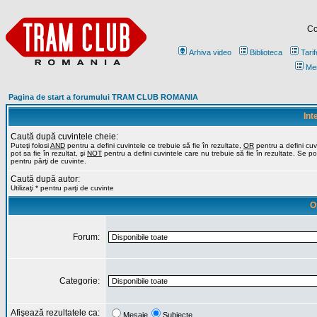
Co
Arhiva video
Biblioteca
Tarif
Me
Pagina de start a forumului TRAM CLUB ROMANIA
Int
Caută după cuvintele cheie:
Puteţi folosi
AND
pentru a defini cuvintele ce trebuie să fie în rezultate,
OR
pentru a defini cuv
pot sa fie în rezultat, şi
NOT
pentru a defini cuvintele care nu trebuie să fie în rezultate. Se poa
pentru părţi de cuvinte.
Caută după autor:
Utilizaţi * pentru parţi de cuvinte
O
Forum:
Categorie:
Afişează rezultatele ca:
Mesaje
Subiecte