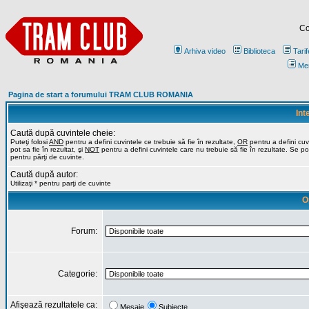
Co
Arhiva video
Biblioteca
Tarif
Me
Pagina de start a forumului TRAM CLUB ROMANIA
Int
Caută după cuvintele cheie:
Puteţi folosi
AND
pentru a defini cuvintele ce trebuie să fie în rezultate,
OR
pentru a defini cuv
pot sa fie în rezultat, şi
NOT
pentru a defini cuvintele care nu trebuie să fie în rezultate. Se poa
pentru părţi de cuvinte.
Caută după autor:
Utilizaţi * pentru parţi de cuvinte
O
Forum:
Categorie:
Afişează rezultatele ca:
Mesaje
Subiecte