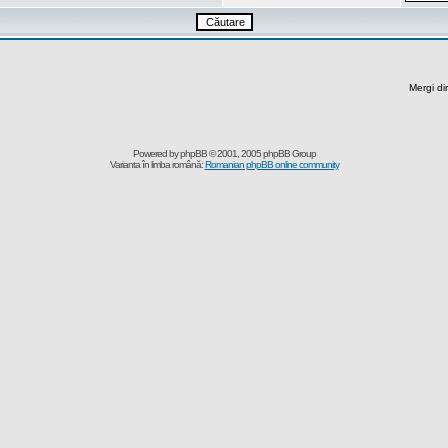
Mergi di
Powered by
phpBB
© 2001, 2005 phpBB Group
Varianta în limba română:
Romanian phpBB online community