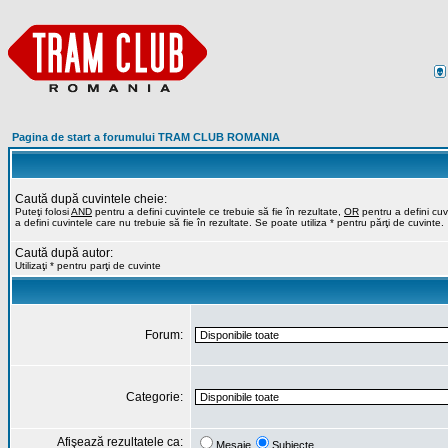
Pagina de start a forumului TRAM CLUB ROMANIA
Caută după cuvintele cheie:
Puteţi folosi
AND
pentru a defini cuvintele ce trebuie să fie în rezultate,
OR
pentru a defini cuvi
a defini cuvintele care nu trebuie să fie în rezultate. Se poate utiliza * pentru părţi de cuvinte.
Caută după autor:
Utilizaţi * pentru parţi de cuvinte
Forum:
Categorie:
Afişează rezultatele ca:
Mesaje
Subiecte