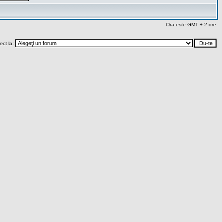
Ora este GMT + 2 ore
rect la: