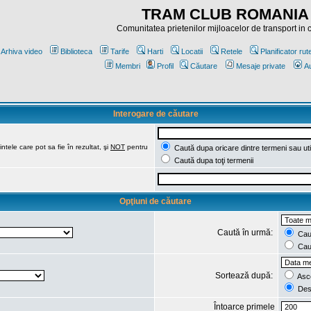
TRAM CLUB ROMANIA
Comunitatea prietenilor mijloacelor de transport in
Arhiva video
Biblioteca
Tarife
Harti
Locatii
Retele
Planificator rut
Membri
Profil
Căutare
Mesaje private
Au
Interogare de căutare
ntele care pot sa fie în rezultat, şi
NOT
pentru
Caută dupa oricare dintre termeni sau uti
Caută dupa toţi termenii
Opţiuni de căutare
Caută în urmă:
Caut
Caut
Sortează după:
Asc
Des
Întoarce primele