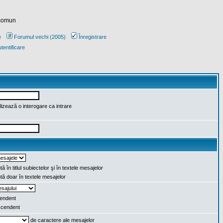
 comun
e
Forumul vechi (2005)
Înregistrare
tentificare
lizează o interogare ca intrare
ă în titlul subiectelor şi în textele mesajelor
ă doar în textele mesajelor
endent
cendent
de caractere ale mesajelor