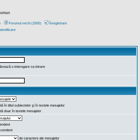
 comun
e
Forumul vechi (2005)
Înregistrare
tentificare
lizează o interogare ca intrare
ă în titlul subiectelor şi în textele mesajelor
ă doar în textele mesajelor
endent
cendent
de caractere ale mesajelor