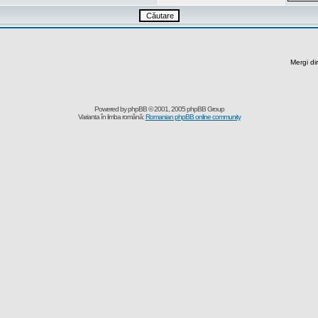
Mergi di
Powered by
phpBB
© 2001, 2005 phpBB Group
Varianta în limba română:
Romanian phpBB online community