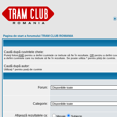
Pagina de start a forumului TRAM CLUB ROMANIA
Caută după cuvintele cheie:
Puteţi folosi
AND
pentru a defini cuvintele ce trebuie să fie în rezultate,
OR
pentru a defini cuvi
a defini cuvintele care nu trebuie să fie în rezultate. Se poate utiliza * pentru părţi de cuvinte.
Caută după autor:
Utilizaţi * pentru parţi de cuvinte
Forum:
Categorie:
Afişează rezultatele ca:
Mesaje
Subiecte