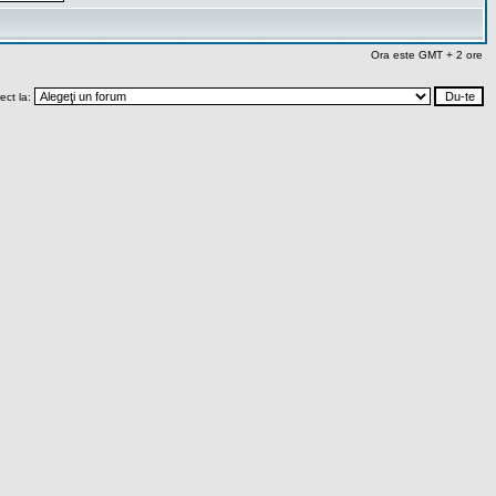
Ora este GMT + 2 ore
rect la: