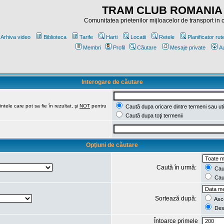
TRAM CLUB ROMANIA
Comunitatea prietenilor mijloacelor de transport in
Arhiva video
Biblioteca
Tarife
Harti
Locatii
Retele
Planificator rut
Membri
Profil
Căutare
Mesaje private
Au
Interogare de căutare
ntele care pot sa fie în rezultat, şi
NOT
pentru
Caută dupa oricare dintre termeni sau uti
Caută dupa toţi termenii
Opţiuni de căutare
Caută în urmă:
Caut
Caut
Sortează după:
Asc
Des
Întoarce primele