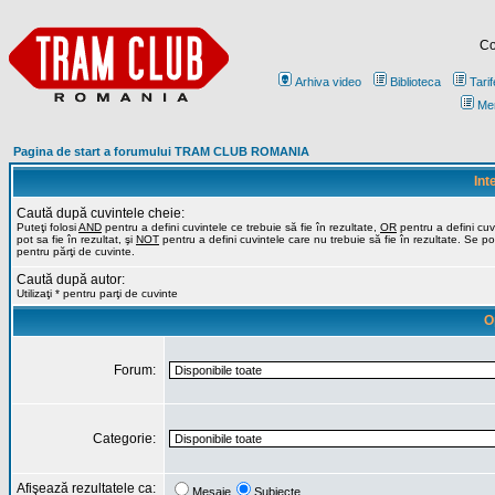
Co
Arhiva video
Biblioteca
Tarif
Me
Pagina de start a forumului TRAM CLUB ROMANIA
Int
Caută după cuvintele cheie:
Puteţi folosi
AND
pentru a defini cuvintele ce trebuie să fie în rezultate,
OR
pentru a defini cuv
pot sa fie în rezultat, şi
NOT
pentru a defini cuvintele care nu trebuie să fie în rezultate. Se poa
pentru părţi de cuvinte.
Caută după autor:
Utilizaţi * pentru parţi de cuvinte
O
Forum:
Categorie:
Afişează rezultatele ca:
Mesaje
Subiecte