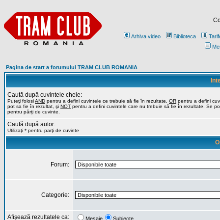
Co
Arhiva video
Biblioteca
Tarif
Me
Pagina de start a forumului TRAM CLUB ROMANIA
Int
Caută după cuvintele cheie:
Puteţi folosi
AND
pentru a defini cuvintele ce trebuie să fie în rezultate,
OR
pentru a defini cuv
pot sa fie în rezultat, şi
NOT
pentru a defini cuvintele care nu trebuie să fie în rezultate. Se poa
pentru părţi de cuvinte.
Caută după autor:
Utilizaţi * pentru parţi de cuvinte
O
Forum:
Categorie:
Afişează rezultatele ca:
Mesaje
Subiecte