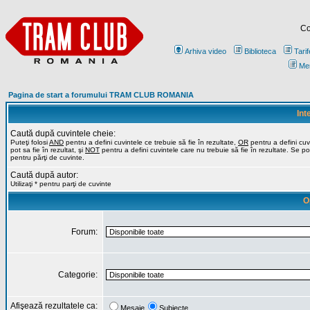
Co
Arhiva video
Biblioteca
Tarif
Me
Pagina de start a forumului TRAM CLUB ROMANIA
Int
Caută după cuvintele cheie:
Puteţi folosi
AND
pentru a defini cuvintele ce trebuie să fie în rezultate,
OR
pentru a defini cuv
pot sa fie în rezultat, şi
NOT
pentru a defini cuvintele care nu trebuie să fie în rezultate. Se poa
pentru părţi de cuvinte.
Caută după autor:
Utilizaţi * pentru parţi de cuvinte
O
Forum:
Categorie:
Afişează rezultatele ca:
Mesaje
Subiecte