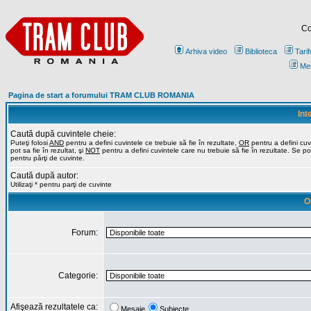
Co
Arhiva video
Biblioteca
Tarif
Me
Pagina de start a forumului TRAM CLUB ROMANIA
Int
Caută după cuvintele cheie:
Puteţi folosi
AND
pentru a defini cuvintele ce trebuie să fie în rezultate,
OR
pentru a defini cuv
pot sa fie în rezultat, şi
NOT
pentru a defini cuvintele care nu trebuie să fie în rezultate. Se poa
pentru părţi de cuvinte.
Caută după autor:
Utilizaţi * pentru parţi de cuvinte
O
Forum:
Categorie:
Afişează rezultatele ca:
Mesaje
Subiecte