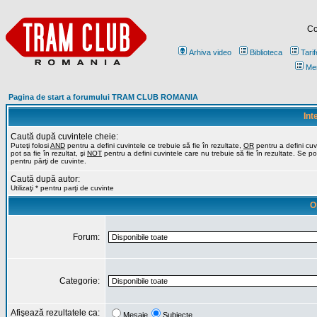
Co
Arhiva video
Biblioteca
Tarif
Me
Pagina de start a forumului TRAM CLUB ROMANIA
Int
Caută după cuvintele cheie:
Puteţi folosi
AND
pentru a defini cuvintele ce trebuie să fie în rezultate,
OR
pentru a defini cuv
pot sa fie în rezultat, şi
NOT
pentru a defini cuvintele care nu trebuie să fie în rezultate. Se poa
pentru părţi de cuvinte.
Caută după autor:
Utilizaţi * pentru parţi de cuvinte
O
Forum:
Categorie:
Afişează rezultatele ca:
Mesaje
Subiecte