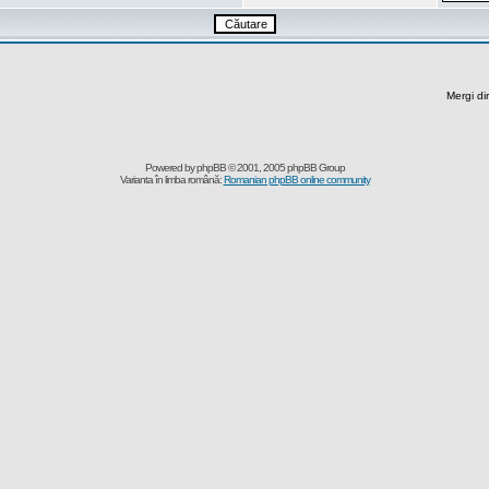
Mergi di
Powered by
phpBB
© 2001, 2005 phpBB Group
Varianta în limba română:
Romanian phpBB online community