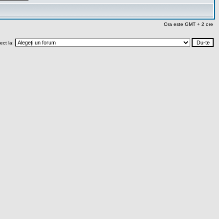
Ora este GMT + 2 ore
rect la: