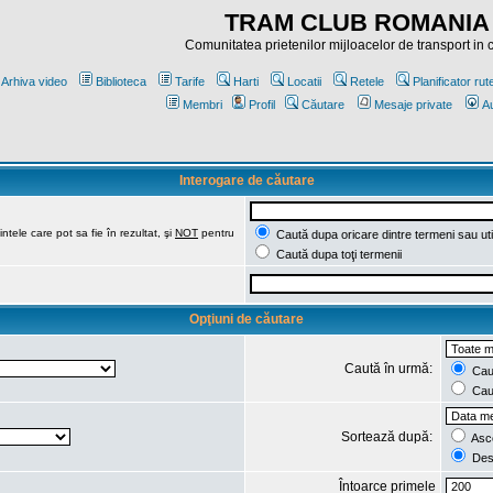
TRAM CLUB ROMANIA
Comunitatea prietenilor mijloacelor de transport in
Arhiva video
Biblioteca
Tarife
Harti
Locatii
Retele
Planificator rut
Membri
Profil
Căutare
Mesaje private
Au
Interogare de căutare
ntele care pot sa fie în rezultat, şi
NOT
pentru
Caută dupa oricare dintre termeni sau uti
Caută dupa toţi termenii
Opţiuni de căutare
Caută în urmă:
Caut
Caut
Sortează după:
Asc
Des
Întoarce primele