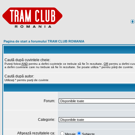
Pagina de start a forumului TRAM CLUB ROMANIA
Caută după cuvintele cheie:
Puteţi folosi
AND
pentru a defini cuvintele ce trebuie să fie în rezultate,
OR
pentru a defini cuvi
a defini cuvintele care nu trebuie să fie în rezultate. Se poate utiliza * pentru părţi de cuvinte.
Caută după autor:
Utilizaţi * pentru parţi de cuvinte
Forum:
Categorie:
Afişează rezultatele ca:
Mesaje
Subiecte