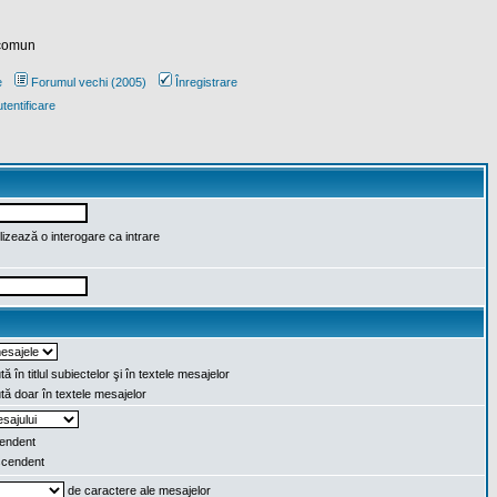
 comun
e
Forumul vechi (2005)
Înregistrare
tentificare
lizează o interogare ca intrare
ă în titlul subiectelor şi în textele mesajelor
ă doar în textele mesajelor
endent
cendent
de caractere ale mesajelor