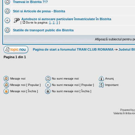
Tramvai in Bistrita ?!?
Stiri si Articole de presa - Bistrita
Autobuze si autocare particulare înmatriculate în Bistrita
[
Du-te la pagina:
1
,
2
,
3
]
Statiile de transport public din Bistrita
Afişează subiectul pentru p
Pagina de start a forumului TRAM CLUB ROMANIA
->
Judetul 
Pagina
1
din
1
Mesaje noi
Nu sunt mesaje noi
Anunţ
Mesaje noi [ Popular ]
Nu sunt mesaje noi [ Popular ]
Important
Mesaje noi [ Închis ]
Nu sunt mesaje noi [ Închis ]
Powered by
Varianta în limba r