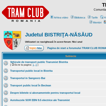
T
Comunitat
Arhiva video
Biblioteca
Tarife
H
Membri
Judetul BISTRIŢA-NĂSĂUD
Utilizatori ce navighează în acest forum: Nici unul
Pagina de start a forumului TRAM CLUB ROM
Subiecte
Vehicule de transport public Transmixt Bistrita
[
Du-te la pagina:
1
,
2
]
Transportul public local in Bistrita
Transportul in Sangeorz-Bai
Transport public local în Beclean
Despre biletele si abonamentele pentru transportul local
Autobuzele SOR EBN 9.5 electrice ale Transmixt