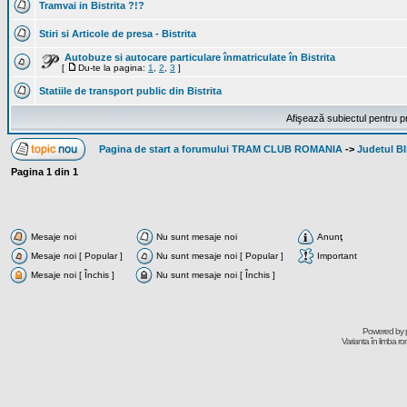
Tramvai in Bistrita ?!?
Stiri si Articole de presa - Bistrita
Autobuze si autocare particulare înmatriculate în Bistrita
[
Du-te la pagina:
1
,
2
,
3
]
Statiile de transport public din Bistrita
Afişează subiectul pentru p
Pagina de start a forumului TRAM CLUB ROMANIA
->
Judetul 
Pagina
1
din
1
Mesaje noi
Nu sunt mesaje noi
Anunţ
Mesaje noi [ Popular ]
Nu sunt mesaje noi [ Popular ]
Important
Mesaje noi [ Închis ]
Nu sunt mesaje noi [ Închis ]
Powered by
Varianta în limba r