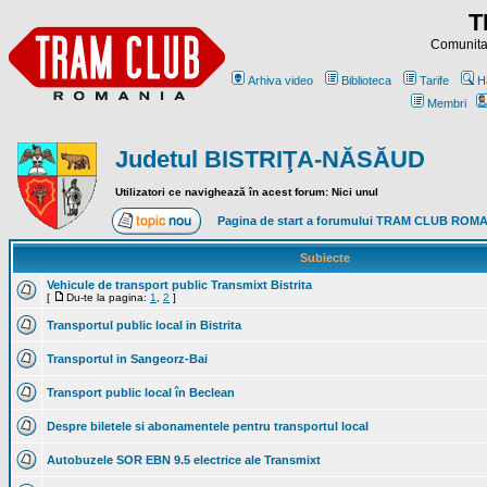
T
Comunitat
Arhiva video
Biblioteca
Tarife
H
Membri
Judetul BISTRIŢA-NĂSĂUD
Utilizatori ce navighează în acest forum: Nici unul
Pagina de start a forumului TRAM CLUB ROM
Subiecte
Vehicule de transport public Transmixt Bistrita
[
Du-te la pagina:
1
,
2
]
Transportul public local in Bistrita
Transportul in Sangeorz-Bai
Transport public local în Beclean
Despre biletele si abonamentele pentru transportul local
Autobuzele SOR EBN 9.5 electrice ale Transmixt