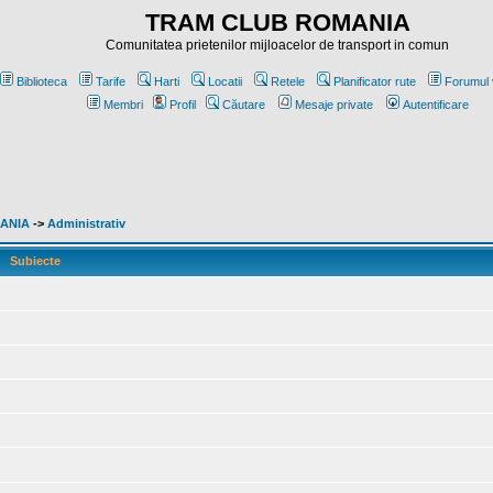
TRAM CLUB ROMANIA
Comunitatea prietenilor mijloacelor de transport in comun
Biblioteca
Tarife
Harti
Locatii
Retele
Planificator rute
Forumul 
Membri
Profil
Căutare
Mesaje private
Autentificare
MANIA
->
Administrativ
Subiecte