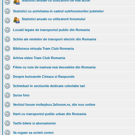
Statistici anuale cu utilizatorii cei mai activi
Statistici cu activitatea in cadrul subforumurilor judetelor
Statistici anuale cu utilizatorii forumului
Locatii legate de transportul public din Romania
Schite ale retelelor de transport electric din Romania
Biblioteca virtuala Tram Club Romania
Arhiva video Tram Club Romania
Filme cu rute de tramvai mai deosebite din Romania
Despre butoanele Citeaza si Raspunde
Schimbari in sectiunile dedicate celorlalte tari
Surse foto
Vechiul forum trolleybus.3xforum.ro, din nou online
Harti cu transportul public urban din Romania
Tarife bilete si abonamente
Va rugam sa scrieti corect