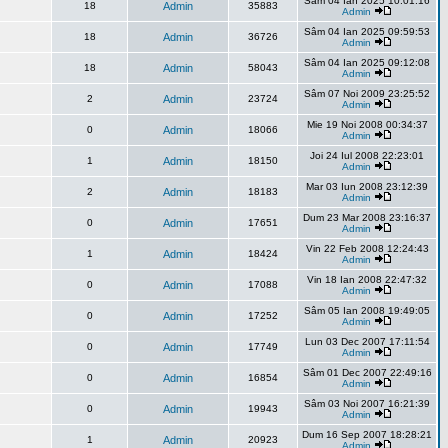
Sâm 04 Ian 2025 10:01:16
18
Admin
35883
Admin
Sâm 04 Ian 2025 09:59:53
18
Admin
36726
Admin
Sâm 04 Ian 2025 09:12:08
18
Admin
58043
Admin
Sâm 07 Noi 2009 23:25:52
2
Admin
23724
Admin
Mie 19 Noi 2008 00:34:37
0
Admin
18066
Admin
Joi 24 Iul 2008 22:23:01
1
Admin
18150
Admin
Mar 03 Iun 2008 23:12:39
2
Admin
18183
Admin
Dum 23 Mar 2008 23:16:37
0
Admin
17651
Admin
Vin 22 Feb 2008 12:24:43
1
Admin
18424
Admin
Vin 18 Ian 2008 22:47:32
0
Admin
17088
Admin
Sâm 05 Ian 2008 19:49:05
0
Admin
17252
Admin
Lun 03 Dec 2007 17:11:54
0
Admin
17749
Admin
Sâm 01 Dec 2007 22:49:16
0
Admin
16854
Admin
Sâm 03 Noi 2007 16:21:39
0
Admin
19943
Admin
Dum 16 Sep 2007 18:28:21
1
Admin
20923
Admin