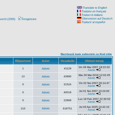
Translate to English
Traduire en français
Traduci in italiano
Übersetzen auf Deutsch
vechi (2005)
Înregistrare
Traducir al español
Marchează toate subiectele ca fiind citite
Răspunsuri
Autor
Vizualizări
Ultimul mesaj
Vin 09 Mar 2007 18:22:02
1
Admin
41129
Admin
Mar 29 Mai 2018 12:02:45
13
Admin
43990
Admin
Vin 02 Noi 2007 00:14:47
0
Admin
31524
Admin
Joi 01 Noi 2007 10:24:00
0
Admin
40019
Admin
Lun 19 Feb 2007 22:30:52
0
Admin
22868
Admin
Joi 03 Apr 2025 14:42:10
Admin
210
618751
Admin