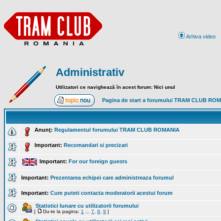
Arhiva video
Administrativ
Utilizatori ce navighează în acest forum: Nici unul
Pagina de start a forumului TRAM CLUB RO
Anunţ:
Regulamentul forumului TRAM CLUB ROMANIA
Important:
Recomandari si precizari
Important:
For our foreign guests
Important:
Prezentarea echipei care administreaza forumul
Important:
Cum puteti contacta moderatorii acestui forum
Statistici lunare cu utilizatorii forumului
[
Du-te la pagina:
1
...
7
,
8
,
9
]