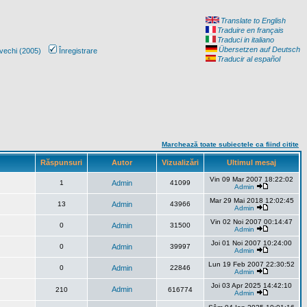
Translate to English
Traduire en français
Traduci in italiano
Übersetzen auf Deutsch
vechi (2005)
Înregistrare
Traducir al español
Marchează toate subiectele ca fiind citite
Răspunsuri
Autor
Vizualizări
Ultimul mesaj
Vin 09 Mar 2007 18:22:02
1
Admin
41099
Admin
Mar 29 Mai 2018 12:02:45
13
Admin
43966
Admin
Vin 02 Noi 2007 00:14:47
0
Admin
31500
Admin
Joi 01 Noi 2007 10:24:00
0
Admin
39997
Admin
Lun 19 Feb 2007 22:30:52
0
Admin
22846
Admin
Joi 03 Apr 2025 14:42:10
Admin
210
616774
Admin