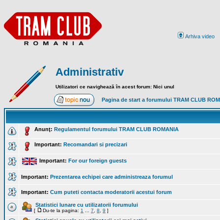
Arhiva video
Administrativ
Utilizatori ce navighează în acest forum: Nici unul
Pagina de start a forumului TRAM CLUB RO
Anunţ:
Regulamentul forumului TRAM CLUB ROMANIA
Important:
Recomandari si precizari
Important:
For our foreign guests
Important:
Prezentarea echipei care administreaza forumul
Important:
Cum puteti contacta moderatorii acestui forum
Statistici lunare cu utilizatorii forumului
[
Du-te la pagina:
1
...
7
,
8
,
9
]