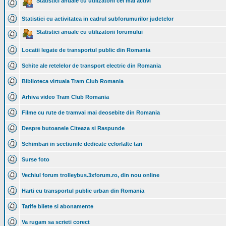
Statistici anuale cu utilizatorii cei mai activi
Statistici cu activitatea in cadrul subforumurilor judetelor
Statistici anuale cu utilizatorii forumului
Locatii legate de transportul public din Romania
Schite ale retelelor de transport electric din Romania
Biblioteca virtuala Tram Club Romania
Arhiva video Tram Club Romania
Filme cu rute de tramvai mai deosebite din Romania
Despre butoanele Citeaza si Raspunde
Schimbari in sectiunile dedicate celorlalte tari
Surse foto
Vechiul forum trolleybus.3xforum.ro, din nou online
Harti cu transportul public urban din Romania
Tarife bilete si abonamente
Va rugam sa scrieti corect