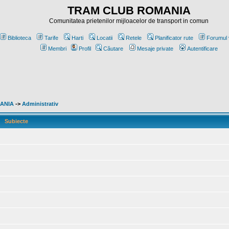
TRAM CLUB ROMANIA
Comunitatea prietenilor mijloacelor de transport in comun
Biblioteca
Tarife
Harti
Locatii
Retele
Planificator rute
Forumul 
Membri
Profil
Căutare
Mesaje private
Autentificare
MANIA
->
Administrativ
Subiecte