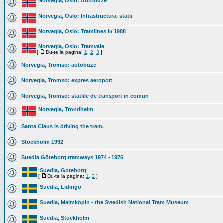
Norvegia, Oslo: Autobuze
Norvegia, Oslo: Infrastructura, statii
Norvegia, Oslo: Tramlines in 1988
Norvegia, Oslo: Tramvaie
[
Du-te la pagina:
1
,
2
,
3
]
Norvegia, Tromso: autobuze
Norvegia, Tromso: expres aeroport
Norvegia, Tromso: statiile de transport in comun
Norvegia, Trondheim
Santa Claus is driving the tram.
Stockholm 1992
Suedia Göteborg tramways 1974 - 1976
Suedia, Goteborg
[
Du-te la pagina:
1
,
2
]
Suedia, Lidingö
Suedia, Malmköpin - the Swedish National Tram Museum
Suedia, Stockholm