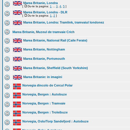
Marea Britanie, Londra
[
Du-te la pagina:
1
...
3
,
4
,
5
]
Marea Britanie, Londra - DLR
[
Du-te la pagina:
1
,
2
]
Marea Britanie, Londra: Tramlink, tramvaiul londonez
Marea Britanie, Muzeul de tramvaie Crich
Marea Britanie, National Rail (Caile Ferate)
Marea Britanie, Nottingham
Marea Britanie, Portsmouth
Marea Britanie, Sheffield (South Yorkshire)
Marea Britanie: in imagini
Norvegia dincolo de Cercul Polar
Norvegia, Bergen : Autobuze
Norvegia, Bergen : Tramvaie
Norvegia, Bergen : Troleibuze
Norvegia, Oslo/Torp Sandefjord : Autobuze