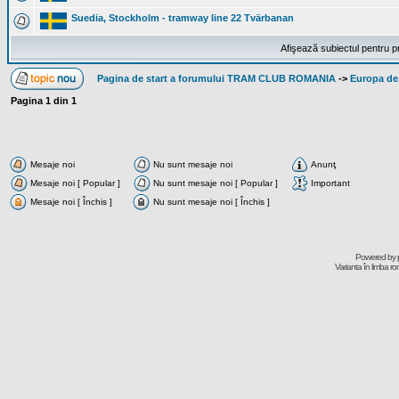
Suedia, Stockholm - tramway line 22 Tvärbanan
Afişează subiectul pentru p
Pagina de start a forumului TRAM CLUB ROMANIA
->
Europa de
Pagina
1
din
1
Mesaje noi
Nu sunt mesaje noi
Anunţ
Mesaje noi [ Popular ]
Nu sunt mesaje noi [ Popular ]
Important
Mesaje noi [ Închis ]
Nu sunt mesaje noi [ Închis ]
Powered by
Varianta în limba r