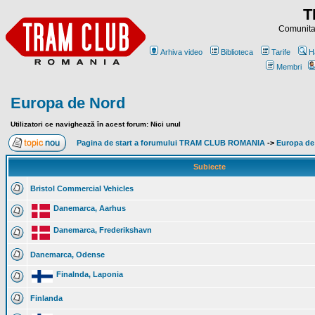
T
Comunitat
Arhiva video
Biblioteca
Tarife
H
Membri
Europa de Nord
Utilizatori ce navighează în acest forum: Nici unul
Pagina de start a forumului TRAM CLUB ROMANIA
->
Europa de
Subiecte
Bristol Commercial Vehicles
Danemarca, Aarhus
Danemarca, Frederikshavn
Danemarca, Odense
Finalnda, Laponia
Finlanda