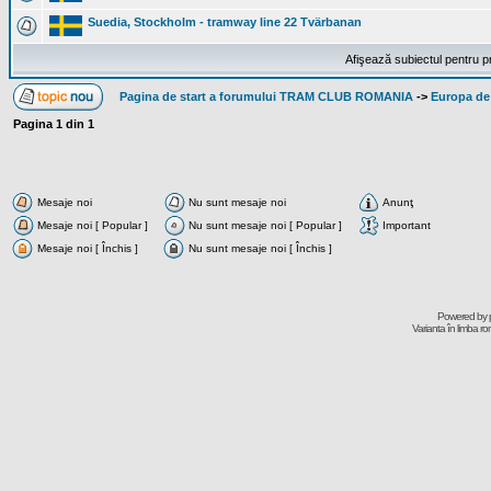
Suedia, Stockholm - tramway line 22 Tvärbanan
Afişează subiectul pentru p
Pagina de start a forumului TRAM CLUB ROMANIA
->
Europa de
Pagina
1
din
1
Mesaje noi
Nu sunt mesaje noi
Anunţ
Mesaje noi [ Popular ]
Nu sunt mesaje noi [ Popular ]
Important
Mesaje noi [ Închis ]
Nu sunt mesaje noi [ Închis ]
Powered by
Varianta în limba r