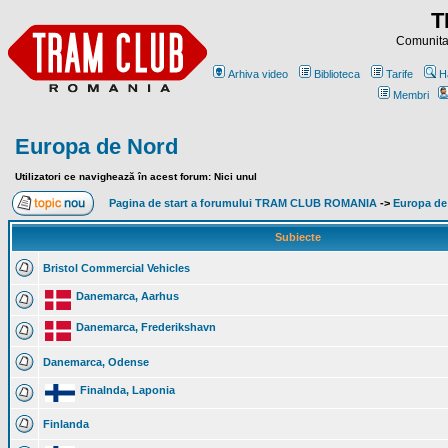
T
Comunitat
Arhiva video
Biblioteca
Tarife
H
Membri
Europa de Nord
Utilizatori ce navighează în acest forum: Nici unul
Pagina de start a forumului TRAM CLUB ROMANIA
->
Europa de
Subiecte
Bristol Commercial Vehicles
Danemarca, Aarhus
Danemarca, Frederikshavn
Danemarca, Odense
Finalnda, Laponia
Finlanda