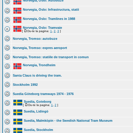
Norvegia, Oslo: Autobuze
Norvegia, Oslo: Infrastructura, statii
Norvegia, Oslo: Tramlines in 1988
Norvegia, Oslo: Tramvaie
[
Du-te la pagina:
1
,
2
,
3
]
Norvegia, Tromso: autobuze
Norvegia, Tromso: expres aeroport
Norvegia, Tromso: statiile de transport in comun
Norvegia, Trondheim
Santa Claus is driving the tram.
Stockholm 1992
Suedia Göteborg tramways 1974 - 1976
Suedia, Goteborg
[
Du-te la pagina:
1
,
2
]
Suedia, Lidingö
Suedia, Malmköpin - the Swedish National Tram Museum
Suedia, Stockholm