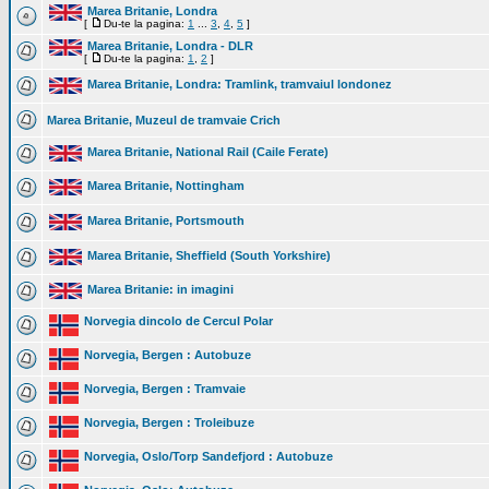
Marea Britanie, Londra
[
Du-te la pagina:
1
...
3
,
4
,
5
]
Marea Britanie, Londra - DLR
[
Du-te la pagina:
1
,
2
]
Marea Britanie, Londra: Tramlink, tramvaiul londonez
Marea Britanie, Muzeul de tramvaie Crich
Marea Britanie, National Rail (Caile Ferate)
Marea Britanie, Nottingham
Marea Britanie, Portsmouth
Marea Britanie, Sheffield (South Yorkshire)
Marea Britanie: in imagini
Norvegia dincolo de Cercul Polar
Norvegia, Bergen : Autobuze
Norvegia, Bergen : Tramvaie
Norvegia, Bergen : Troleibuze
Norvegia, Oslo/Torp Sandefjord : Autobuze