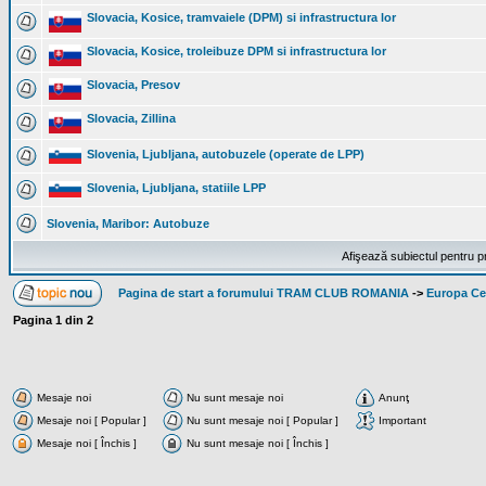
Slovacia, Kosice, tramvaiele (DPM) si infrastructura lor
Slovacia, Kosice, troleibuze DPM si infrastructura lor
Slovacia, Presov
Slovacia, Zillina
Slovenia, Ljubljana, autobuzele (operate de LPP)
Slovenia, Ljubljana, statiile LPP
Slovenia, Maribor: Autobuze
Afişează subiectul pentru p
Pagina de start a forumului TRAM CLUB ROMANIA
->
Europa Cen
Pagina
1
din
2
Mesaje noi
Nu sunt mesaje noi
Anunţ
Mesaje noi [ Popular ]
Nu sunt mesaje noi [ Popular ]
Important
Mesaje noi [ Închis ]
Nu sunt mesaje noi [ Închis ]