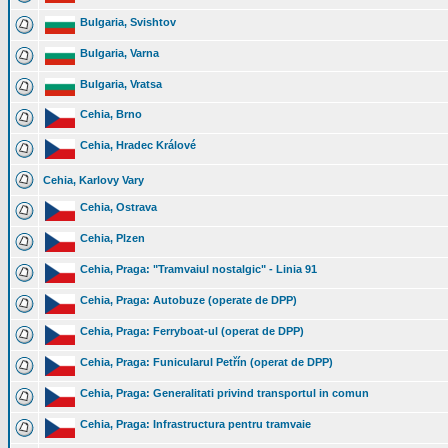
Bulgaria, Svishtov
Bulgaria, Varna
Bulgaria, Vratsa
Cehia, Brno
Cehia, Hradec Králové
Cehia, Karlovy Vary
Cehia, Ostrava
Cehia, Plzen
Cehia, Praga: "Tramvaiul nostalgic" - Linia 91
Cehia, Praga: Autobuze (operate de DPP)
Cehia, Praga: Ferryboat-ul (operat de DPP)
Cehia, Praga: Funicularul Petřín (operat de DPP)
Cehia, Praga: Generalitati privind transportul in comun
Cehia, Praga: Infrastructura pentru tramvaie