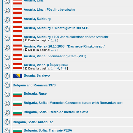
Austria, Linz
Austria, Linz : Pöstlingbergbahn
Austria, Salzburg
Austria, Salzburg : "Nostalgie" in stil SLB
Austria, Salzburg : 100 Jahre elektrischer Stadtverkehr
[
Du-te la pagina:
1
,
2
]
Austria, Viena - 26.10.2008: "Das neue Ringkonzept"
[
Du-te la pagina:
1
,
2
]
Austria, Viena : Vienna-Ring-Tram (VRT)
Austria, Viena şi împrejurimi
[
Du-te la pagina:
1
...
6
,
7
,
8
]
Bosnia, Sarajevo
Bulgaria and Romania 1978
Bulgaria, Ruse
Bulgaria, Sofia : Mercedes Connecto buses with Romanian text
Bulgaria, Sofia : Retea de metrou in Sofia
Bulgaria, Sofia: Autobuze
Bulgaria, Sofia: Tramvaie PESA