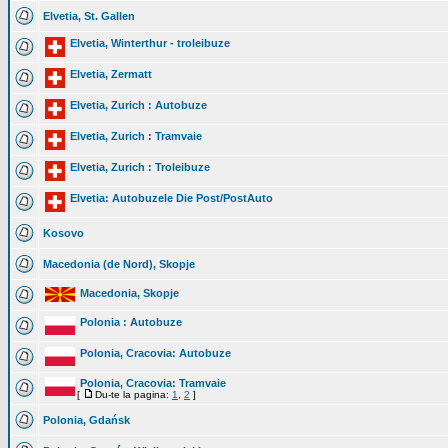
Elvetia, St. Gallen
Elvetia, Winterthur - troleibuze
Elvetia, Zermatt
Elvetia, Zurich : Autobuze
Elvetia, Zurich : Tramvaie
Elvetia, Zurich : Troleibuze
Elvetia: Autobuzele Die Post/PostAuto
Kosovo
Macedonia (de Nord), Skopje
Macedonia, Skopje
Polonia : Autobuze
Polonia, Cracovia: Autobuze
Polonia, Cracovia: Tramvaie
[
Du-te la pagina:
1
,
2
]
Polonia, Gdańsk