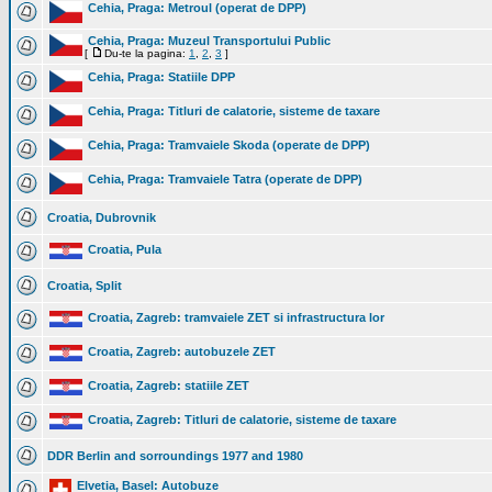
Cehia, Praga: Metroul (operat de DPP)
Cehia, Praga: Muzeul Transportului Public
[
Du-te la pagina:
1
,
2
,
3
]
Cehia, Praga: Statiile DPP
Cehia, Praga: Titluri de calatorie, sisteme de taxare
Cehia, Praga: Tramvaiele Skoda (operate de DPP)
Cehia, Praga: Tramvaiele Tatra (operate de DPP)
Croatia, Dubrovnik
Croatia, Pula
Croatia, Split
Croatia, Zagreb: tramvaiele ZET si infrastructura lor
Croatia, Zagreb: autobuzele ZET
Croatia, Zagreb: statiile ZET
Croatia, Zagreb: Titluri de calatorie, sisteme de taxare
DDR Berlin and sorroundings 1977 and 1980
Elvetia, Basel: Autobuze