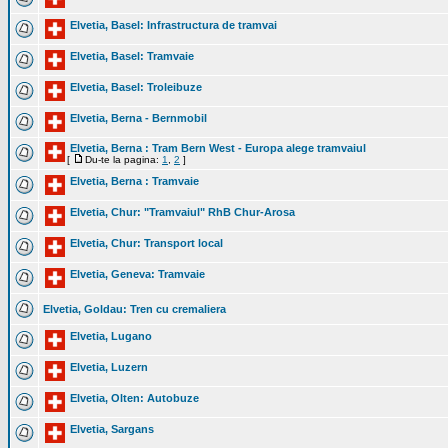
Elvetia, Basel: Infrastructura de tramvai
Elvetia, Basel: Tramvaie
Elvetia, Basel: Troleibuze
Elvetia, Berna - Bernmobil
Elvetia, Berna : Tram Bern West - Europa alege tramvaiul
[
Du-te la pagina:
1
,
2
]
Elvetia, Berna : Tramvaie
Elvetia, Chur: "Tramvaiul" RhB Chur-Arosa
Elvetia, Chur: Transport local
Elvetia, Geneva: Tramvaie
Elvetia, Goldau: Tren cu cremaliera
Elvetia, Lugano
Elvetia, Luzern
Elvetia, Olten: Autobuze
Elvetia, Sargans