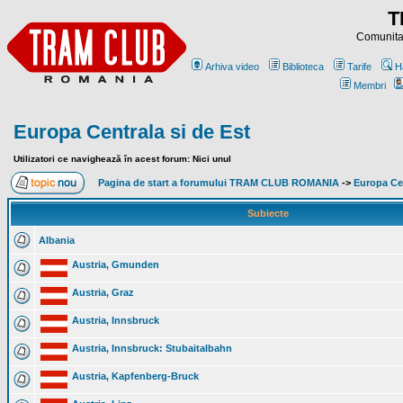
T
Comunitat
Arhiva video
Biblioteca
Tarife
H
Membri
Europa Centrala si de Est
Utilizatori ce navighează în acest forum: Nici unul
Pagina de start a forumului TRAM CLUB ROMANIA
->
Europa Cen
Subiecte
Albania
Austria, Gmunden
Austria, Graz
Austria, Innsbruck
Austria, Innsbruck: Stubaitalbahn
Austria, Kapfenberg-Bruck