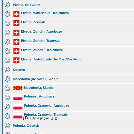
Elvetia, St. Gallen
Elvetia, Winterthur - troleibuze
Elvetia, Zermatt
Elvetia, Zurich : Autobuze
Elvetia, Zurich : Tramvaie
Elvetia, Zurich : Troleibuze
Elvetia: Autobuzele Die Post/PostAuto
Kosovo
Macedonia (de Nord), Skopje
Macedonia, Skopje
Polonia : Autobuze
Polonia, Cracovia: Autobuze
Polonia, Cracovia: Tramvaie
[
Du-te la pagina:
1
,
2
]
Polonia, Gdańsk