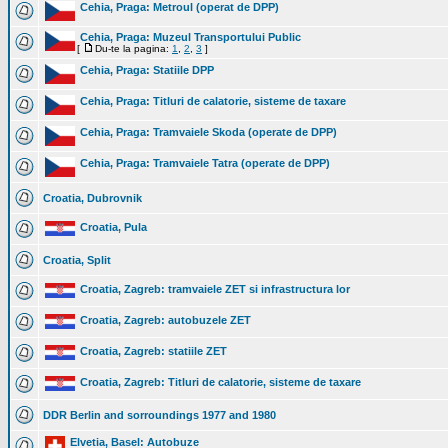
Cehia, Praga: Metroul (operat de DPP)
Cehia, Praga: Muzeul Transportului Public
[
Du-te la pagina:
1
,
2
,
3
]
Cehia, Praga: Statiile DPP
Cehia, Praga: Titluri de calatorie, sisteme de taxare
Cehia, Praga: Tramvaiele Skoda (operate de DPP)
Cehia, Praga: Tramvaiele Tatra (operate de DPP)
Croatia, Dubrovnik
Croatia, Pula
Croatia, Split
Croatia, Zagreb: tramvaiele ZET si infrastructura lor
Croatia, Zagreb: autobuzele ZET
Croatia, Zagreb: statiile ZET
Croatia, Zagreb: Titluri de calatorie, sisteme de taxare
DDR Berlin and sorroundings 1977 and 1980
Elvetia, Basel: Autobuze