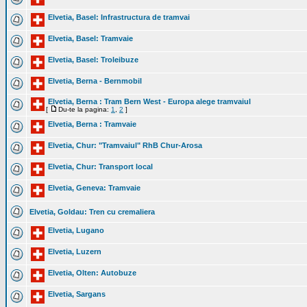
Elvetia, Basel: Infrastructura de tramvai
Elvetia, Basel: Tramvaie
Elvetia, Basel: Troleibuze
Elvetia, Berna - Bernmobil
Elvetia, Berna : Tram Bern West - Europa alege tramvaiul
[
Du-te la pagina:
1
,
2
]
Elvetia, Berna : Tramvaie
Elvetia, Chur: "Tramvaiul" RhB Chur-Arosa
Elvetia, Chur: Transport local
Elvetia, Geneva: Tramvaie
Elvetia, Goldau: Tren cu cremaliera
Elvetia, Lugano
Elvetia, Luzern
Elvetia, Olten: Autobuze
Elvetia, Sargans