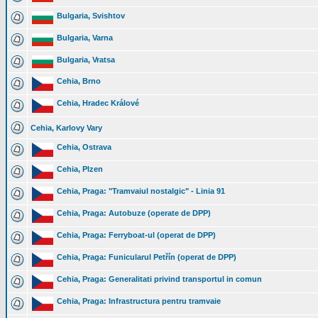
Bulgaria, Svishtov
Bulgaria, Varna
Bulgaria, Vratsa
Cehia, Brno
Cehia, Hradec Králové
Cehia, Karlovy Vary
Cehia, Ostrava
Cehia, Plzen
Cehia, Praga: "Tramvaiul nostalgic" - Linia 91
Cehia, Praga: Autobuze (operate de DPP)
Cehia, Praga: Ferryboat-ul (operat de DPP)
Cehia, Praga: Funicularul Petřín (operat de DPP)
Cehia, Praga: Generalitati privind transportul in comun
Cehia, Praga: Infrastructura pentru tramvaie