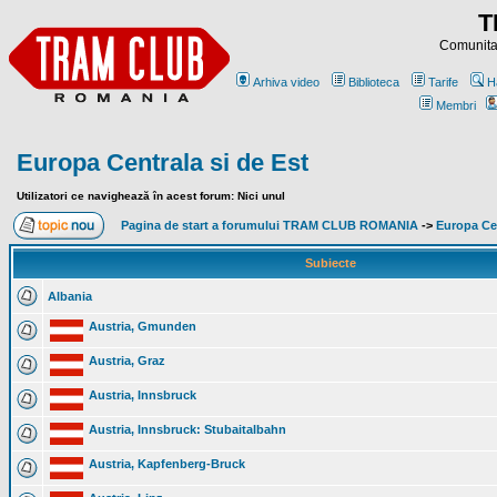
T
Comunitat
Arhiva video
Biblioteca
Tarife
H
Membri
Europa Centrala si de Est
Utilizatori ce navighează în acest forum: Nici unul
Pagina de start a forumului TRAM CLUB ROMANIA
->
Europa Cen
Subiecte
Albania
Austria, Gmunden
Austria, Graz
Austria, Innsbruck
Austria, Innsbruck: Stubaitalbahn
Austria, Kapfenberg-Bruck