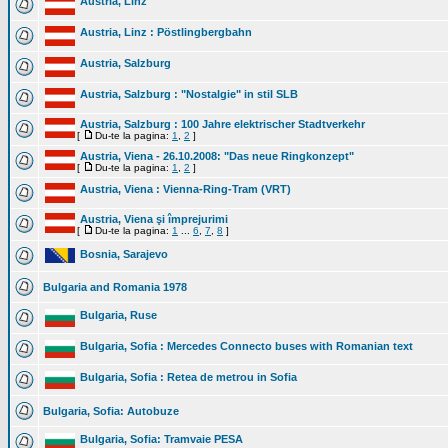
Austria, Linz
Austria, Linz : Pöstlingbergbahn
Austria, Salzburg
Austria, Salzburg : "Nostalgie" in stil SLB
Austria, Salzburg : 100 Jahre elektrischer Stadtverkehr
[
Du-te la pagina:
1
,
2
]
Austria, Viena - 26.10.2008: "Das neue Ringkonzept"
[
Du-te la pagina:
1
,
2
]
Austria, Viena : Vienna-Ring-Tram (VRT)
Austria, Viena şi împrejurimi
[
Du-te la pagina:
1
...
6
,
7
,
8
]
Bosnia, Sarajevo
Bulgaria and Romania 1978
Bulgaria, Ruse
Bulgaria, Sofia : Mercedes Connecto buses with Romanian text
Bulgaria, Sofia : Retea de metrou in Sofia
Bulgaria, Sofia: Autobuze
Bulgaria, Sofia: Tramvaie PESA