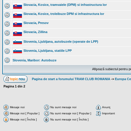
Slovacia, Kosice, tramvaiele (DPM) si infrastructura lor
Slovacia, Kosice, troleibuze DPM si infrastructura lor
Slovacia, Presov
Slovacia, Zillina
Slovenia, Ljubljana, autobuzele (operate de LPP)
Slovenia, Ljubljana, statiile LPP
Slovenia, Maribor: Autobuze
Afişează subiectul pentru p
Pagina de start a forumului TRAM CLUB ROMANIA
->
Europa Cen
Pagina
1
din
2
Mesaje noi
Nu sunt mesaje noi
Anunţ
Mesaje noi [ Popular ]
Nu sunt mesaje noi [ Popular ]
Important
Mesaje noi [ Închis ]
Nu sunt mesaje noi [ Închis ]