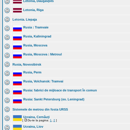
Letonia, Daugavpils
Letonia, Riga
Letonia. Liepaja
Rusia : Tramvaie
Rusia, Kaliningrad
Rusia, Moscova
Rusia, Moscova : Metroul
Rusia, Novosibirsk
Rusia, Perm
Rusia, Volchansk: Tramvai
Rusia: fabrici de mijloace de transport în comun
Rusia: Sankt Petersburg (ex. Leningrad)
Sistemele de metrou din fosta URSS
Ucraina, Cernăuţi
[
Du-te la pagina:
1
,
2
]
Ucraina, Liov