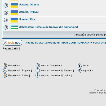
Ucraina, Odessa
Ucraina, Pripyat
Ucraina: Kiev
Uzbekistan: Reteaua de tramvai din Samarkand
Afişează subiectul pentru p
Pagina de start a forumului TRAM CLUB ROMANIA
->
Fosta UR
Pagina
1
din
1
Mesaje noi
Nu sunt mesaje noi
Anunţ
Mesaje noi [ Popular ]
Nu sunt mesaje noi [ Popular ]
Important
Mesaje noi [ Închis ]
Nu sunt mesaje noi [ Închis ]
Powered by
Varianta în limba r