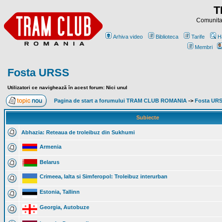
T
Comunitat
Arhiva video
Biblioteca
Tarife
H
Membri
Fosta URSS
Utilizatori ce navighează în acest forum: Nici unul
Pagina de start a forumului TRAM CLUB ROMANIA
->
Fosta UR
Subiecte
Abhazia: Reteaua de troleibuz din Sukhumi
Armenia
Belarus
Crimeea, Ialta si Simferopol: Troleibuz interurban
Estonia, Tallinn
Georgia, Autobuze