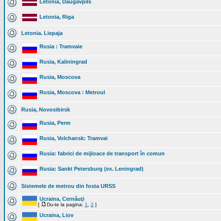
Letonia, Daugavpils
Letonia, Riga
Letonia. Liepaja
Rusia : Tramvaie
Rusia, Kaliningrad
Rusia, Moscova
Rusia, Moscova : Metroul
Rusia, Novosibirsk
Rusia, Perm
Rusia, Volchansk: Tramvai
Rusia: fabrici de mijloace de transport în comun
Rusia: Sankt Petersburg (ex. Leningrad)
Sistemele de metrou din fosta URSS
Ucraina, Cernăuţi
[
Du-te la pagina:
1
,
2
]
Ucraina, Liov