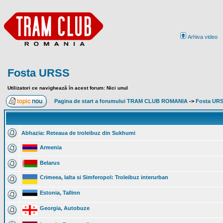
Arhiva video
Fosta URSS
Utilizatori ce navighează în acest forum: Nici unul
Pagina de start a forumului TRAM CLUB ROMANIA
->
Fosta UR
Abhazia: Reteaua de troleibuz din Sukhumi
Armenia
Belarus
Crimeea, Ialta si Simferopol: Troleibuz interurban
Estonia, Tallinn
Georgia, Autobuze