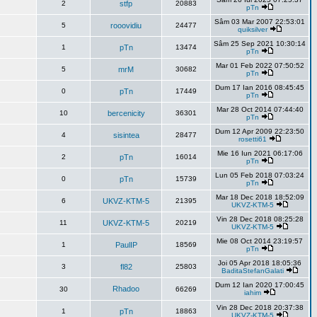
2
stfp
20883
pTn
Sâm 03 Mar 2007 22:53:01
5
rooovidiu
24477
quiksilver
Sâm 25 Sep 2021 10:30:14
1
pTn
13474
pTn
Mar 01 Feb 2022 07:50:52
5
mrM
30682
pTn
Dum 17 Ian 2016 08:45:45
0
pTn
17449
pTn
Mar 28 Oct 2014 07:44:40
10
bercenicity
36301
pTn
Dum 12 Apr 2009 22:23:50
4
sisintea
28477
rosetti61
Mie 16 Iun 2021 06:17:06
2
pTn
16014
pTn
Lun 05 Feb 2018 07:03:24
0
pTn
15739
pTn
Mar 18 Dec 2018 18:52:09
6
UKVZ-KTM-5
21395
UKVZ-KTM-5
Vin 28 Dec 2018 08:25:28
11
UKVZ-KTM-5
20219
UKVZ-KTM-5
Mie 08 Oct 2014 23:19:57
1
PaulIP
18569
pTn
Joi 05 Apr 2018 18:05:36
3
fl82
25803
BaditaStefanGalati
Dum 12 Ian 2020 17:00:45
Rhadoo
30
66269
iahim
Vin 28 Dec 2018 20:37:38
1
pTn
18863
UKVZ-KTM-5