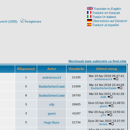
Translate to English
Traduire en français
Traduci in italiano
Übersetzen auf Deutsch
vechi (2005)
Înregistrare
Traducir al español
Marchează toate subiectele ca fiind citite
Răspunsuri
Autor
Vizualizări
Ultimul mesaj
Mar 10 Apr 2018 08:47:41
1
andreirosu14
21335
andreirosu14
Mie 14 Noi 2018 22:44:09
0
BaditaStefanGalati
21669
BaditaStefanGalati
Mie 03 Noi 2021 15:41:28
8
BaditaStefanGalati
26700
ADK
Dum 15 Apr 2012 21:49:51
3
stfp
26905
guest
Mar 20 Aug 2024 13:50:41
3
guest
41187
pTn
Dum 30 Ian 2022 23:37:05
5
Hugo Buss
21734
lenta1
Sâm 26 Iul 2025 07:25:37