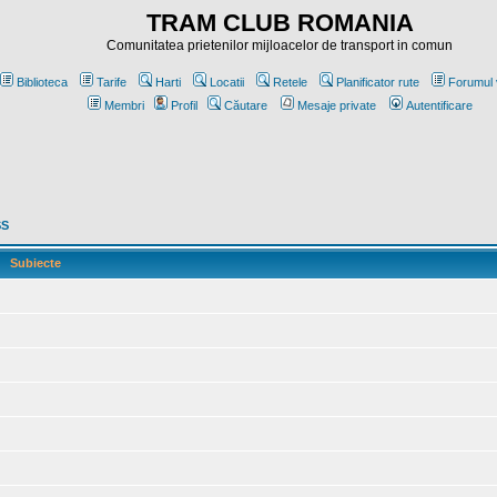
TRAM CLUB ROMANIA
Comunitatea prietenilor mijloacelor de transport in comun
Biblioteca
Tarife
Harti
Locatii
Retele
Planificator rute
Forumul 
Membri
Profil
Căutare
Mesaje private
Autentificare
SS
Subiecte