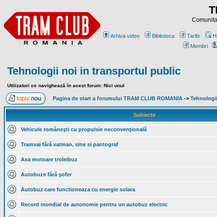
T
Comunitat
Arhiva video
Biblioteca
Tarife
H
Membri
Tehnologii noi in transportul public
Utilizatori ce navighează în acest forum: Nici unul
Pagina de start a forumului TRAM CLUB ROMANIA
->
Tehnologii
Subiecte
Vehicule româneşti cu propulsie neconvenţională
Tramvai fără vatman, sine si pantograf
Axa motoare troleibuz
Autobuze fără şofer
Autobuz care functioneaza cu energie solara
Record mondial de autonomie pentru un autobuz electric