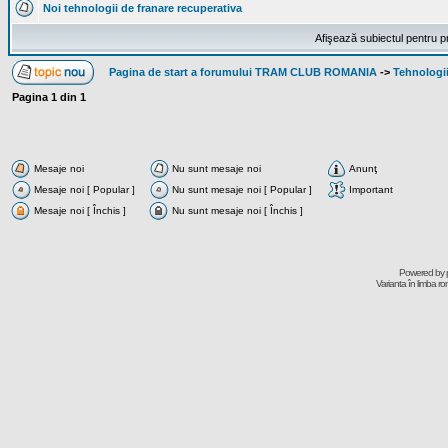
Noi tehnologii de franare recuperativa
Afişează subiectul pentru p
Pagina de start a forumului TRAM CLUB ROMANIA
->
Tehnologii
Pagina
1
din
1
Mesaje noi
Nu sunt mesaje noi
Anunţ
Mesaje noi [ Popular ]
Nu sunt mesaje noi [ Popular ]
Important
Mesaje noi [ Închis ]
Nu sunt mesaje noi [ Închis ]
Powered by
Varianta în limba r