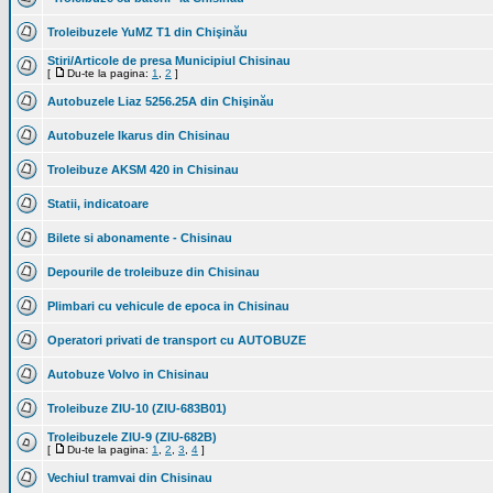
Troleibuzele YuMZ T1 din Chişinău
Stiri/Articole de presa Municipiul Chisinau
[
Du-te la pagina:
1
,
2
]
Autobuzele Liaz 5256.25A din Chişinău
Autobuzele Ikarus din Chisinau
Troleibuze AKSM 420 in Chisinau
Statii, indicatoare
Bilete si abonamente - Chisinau
Depourile de troleibuze din Chisinau
Plimbari cu vehicule de epoca in Chisinau
Operatori privati de transport cu AUTOBUZE
Autobuze Volvo in Chisinau
Troleibuze ZIU-10 (ZIU-683B01)
Troleibuzele ZIU-9 (ZIU-682B)
[
Du-te la pagina:
1
,
2
,
3
,
4
]
Vechiul tramvai din Chisinau