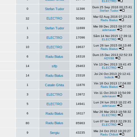
ELECTRO
Dum 25 Sep 2016 00:15:41
0
Stefan Tudor
11396
Stefan Tudor
Mar 02 Aug 2016 07:23:23
ELECTRO
32
50363
Radu Bialus
Mie 09 Dec 2015 09:07:09
1
Stefan Tudor
11699
adenauer
Sâm 14 Noi 2015 17:39:11
3
ELECTRO
17096
ELECTRO
Lun 26 Ian 2015 08:13:46
10
ELECTRO
19637
Radu Bialus
Dum 15 Dec 2013 02:52:33
6
Radu Bialus
16318
ADY88
Vin 13 Dec 2013 19:41:45
14
stfp
26463
ELECTRO
Joi 24 Oct 2013 20:12:41
14
Radu Bialus
23318
bobcik
Vin 18 Oct 2013 17:04:00
1
Catalin Ghita
11876
Radu Bialus
Vin 11 Oct 2013 10:54:09
3
ELECTRO
13972
adenauer
Lun 24 Iun 2013 16:22:45
5
ELECTRO
14941
adenauer
Mar 26 Mar 2013 19:58:32
6
Radu Bialus
16117
ELECTRO
Lun 07 Ian 2013 22:29:31
Radu Bialus
80
85963
ELECTRO
Mie 24 Oct 2012 19:20:27
9
Sergiu
43235
Radu Chibzii