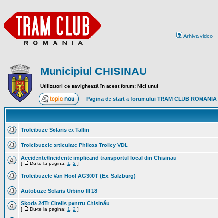
Arhiva video
Municipiul CHISINAU
Utilizatori ce navighează în acest forum: Nici unul
Pagina de start a forumului TRAM CLUB ROMANIA
Troleibuze Solaris ex Tallin
Troleibuzele articulate Phileas Trolley VDL
Accidente/Incidente implicand transportul local din Chisinau
[
Du-te la pagina:
1
,
2
]
Troleibuzele Van Hool AG300T (Ex. Salzburg)
Autobuze Solaris Urbino III 18
Skoda 24Tr Citelis pentru Chisinău
[
Du-te la pagina:
1
,
2
]