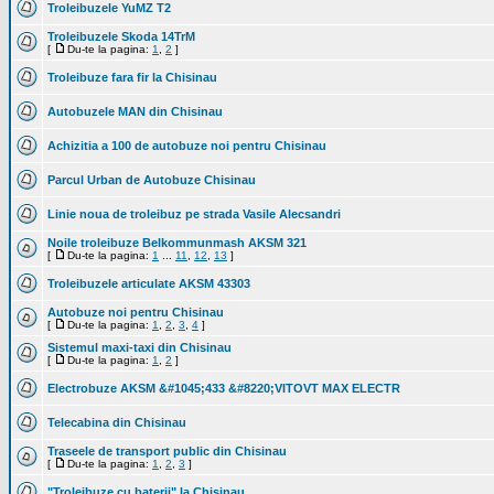
Troleibuzele YuMZ T2
Troleibuzele Skoda 14TrM
[
Du-te la pagina:
1
,
2
]
Troleibuze fara fir la Chisinau
Autobuzele MAN din Chisinau
Achizitia a 100 de autobuze noi pentru Chisinau
Parcul Urban de Autobuze Chisinau
Linie noua de troleibuz pe strada Vasile Alecsandri
Noile troleibuze Belkommunmash AKSM 321
[
Du-te la pagina:
1
...
11
,
12
,
13
]
Troleibuzele articulate AKSM 43303
Autobuze noi pentru Chisinau
[
Du-te la pagina:
1
,
2
,
3
,
4
]
Sistemul maxi-taxi din Chisinau
[
Du-te la pagina:
1
,
2
]
Electrobuze AKSM &#1045;433 &#8220;VITOVT MAX ELECTR
Telecabina din Chisinau
Traseele de transport public din Chisinau
[
Du-te la pagina:
1
,
2
,
3
]
"Troleibuze cu baterii" la Chisinau