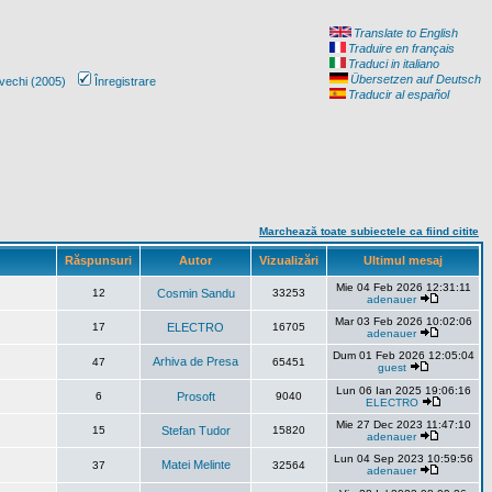
Translate to English
Traduire en français
Traduci in italiano
Übersetzen auf Deutsch
vechi (2005)
Înregistrare
Traducir al español
Marchează toate subiectele ca fiind citite
Răspunsuri
Autor
Vizualizări
Ultimul mesaj
Mie 04 Feb 2026 12:31:11
12
Cosmin Sandu
33253
adenauer
Mar 03 Feb 2026 10:02:06
17
ELECTRO
16705
adenauer
Dum 01 Feb 2026 12:05:04
Arhiva de Presa
47
65451
guest
Lun 06 Ian 2025 19:06:16
6
Prosoft
9040
ELECTRO
Mie 27 Dec 2023 11:47:10
15
Stefan Tudor
15820
adenauer
Lun 04 Sep 2023 10:59:56
Matei Melinte
37
32564
adenauer