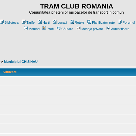
TRAM CLUB ROMANIA
Comunitatea prietenilor mijloacelor de transport in comun
Biblioteca
Tarife
Harti
Locatii
Retele
Planificator rute
Forumul 
Membri
Profil
Căutare
Mesaje private
Autentificare
->
Municipiul CHISINAU
Subiecte