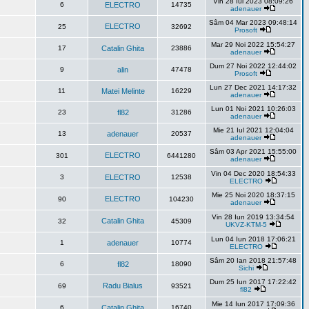
Vin 28 Iul 2023 08:09:26
6
ELECTRO
14735
adenauer
Sâm 04 Mar 2023 09:48:14
ELECTRO
25
32692
Prosoft
Mar 29 Noi 2022 15:54:27
17
Catalin Ghita
23886
adenauer
Dum 27 Noi 2022 12:44:02
9
alin
47478
Prosoft
Lun 27 Dec 2021 14:17:32
11
Matei Melinte
16229
adenauer
Lun 01 Noi 2021 10:26:03
23
fl82
31286
adenauer
Mie 21 Iul 2021 12:04:04
13
adenauer
20537
adenauer
Sâm 03 Apr 2021 15:55:00
ELECTRO
301
6441280
adenauer
Vin 04 Dec 2020 18:54:33
3
ELECTRO
12538
ELECTRO
Mie 25 Noi 2020 18:37:15
ELECTRO
90
104230
adenauer
Vin 28 Iun 2019 13:34:54
Catalin Ghita
32
45309
UKVZ-KTM-5
Lun 04 Iun 2018 17:06:21
1
adenauer
10774
ELECTRO
Sâm 20 Ian 2018 21:57:48
6
fl82
18090
Sichi
Dum 25 Iun 2017 17:22:42
Radu Bialus
69
93521
fl82
Mie 14 Iun 2017 17:09:36
6
Catalin Ghita
16740