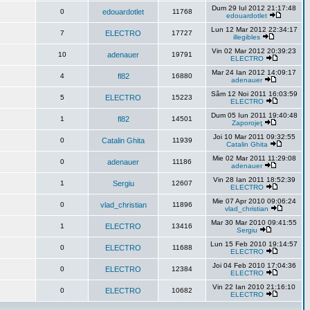
Dum 29 Iul 2012 21:17:48
0
edouardotlet
11768
edouardotlet
Lun 12 Mar 2012 22:34:17
7
ELECTRO
17727
illegibles
Vin 02 Mar 2012 20:39:23
10
adenauer
19791
ELECTRO
Mar 24 Ian 2012 14:09:17
4
fl82
16880
adenauer
Sâm 12 Noi 2011 16:03:59
5
ELECTRO
15223
ELECTRO
Dum 05 Iun 2011 19:40:48
1
fl82
14501
Zaporojeţ
Joi 10 Mar 2011 09:32:55
0
Catalin Ghita
11939
Catalin Ghita
Mie 02 Mar 2011 11:29:08
0
adenauer
11186
adenauer
Vin 28 Ian 2011 18:52:39
1
Sergiu
12607
ELECTRO
Mie 07 Apr 2010 09:06:24
0
vlad_christian
11896
vlad_christian
Mar 30 Mar 2010 09:41:55
1
ELECTRO
13416
Sergiu
Lun 15 Feb 2010 19:14:57
0
ELECTRO
11688
ELECTRO
Joi 04 Feb 2010 17:04:36
0
ELECTRO
12384
ELECTRO
Vin 22 Ian 2010 21:16:10
0
ELECTRO
10682
ELECTRO