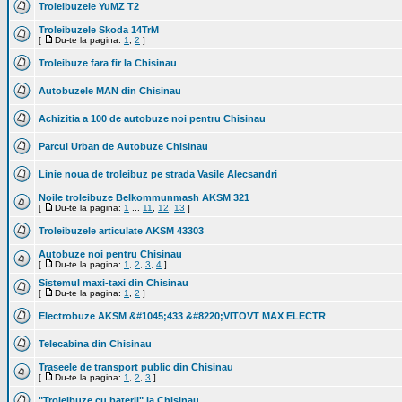
Troleibuzele YuMZ T2
Troleibuzele Skoda 14TrM
[
Du-te la pagina:
1
,
2
]
Troleibuze fara fir la Chisinau
Autobuzele MAN din Chisinau
Achizitia a 100 de autobuze noi pentru Chisinau
Parcul Urban de Autobuze Chisinau
Linie noua de troleibuz pe strada Vasile Alecsandri
Noile troleibuze Belkommunmash AKSM 321
[
Du-te la pagina:
1
...
11
,
12
,
13
]
Troleibuzele articulate AKSM 43303
Autobuze noi pentru Chisinau
[
Du-te la pagina:
1
,
2
,
3
,
4
]
Sistemul maxi-taxi din Chisinau
[
Du-te la pagina:
1
,
2
]
Electrobuze AKSM &#1045;433 &#8220;VITOVT MAX ELECTR
Telecabina din Chisinau
Traseele de transport public din Chisinau
[
Du-te la pagina:
1
,
2
,
3
]
"Troleibuze cu baterii" la Chisinau