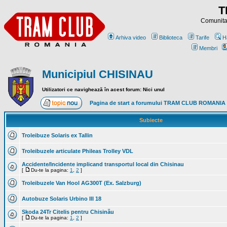
T
Comunitat
Arhiva video
Biblioteca
Tarife
H
Membri
Municipiul CHISINAU
Utilizatori ce navighează în acest forum: Nici unul
Pagina de start a forumului TRAM CLUB ROMANIA
Subiecte
Troleibuze Solaris ex Tallin
Troleibuzele articulate Phileas Trolley VDL
Accidente/Incidente implicand transportul local din Chisinau
[
Du-te la pagina:
1
,
2
]
Troleibuzele Van Hool AG300T (Ex. Salzburg)
Autobuze Solaris Urbino III 18
Skoda 24Tr Citelis pentru Chisinău
[
Du-te la pagina:
1
,
2
]