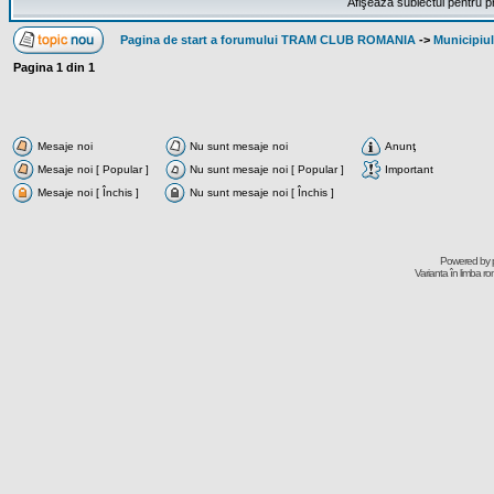
Afişează subiectul pentru p
Pagina de start a forumului TRAM CLUB ROMANIA
->
Municipiu
Pagina
1
din
1
Mesaje noi
Nu sunt mesaje noi
Anunţ
Mesaje noi [ Popular ]
Nu sunt mesaje noi [ Popular ]
Important
Mesaje noi [ Închis ]
Nu sunt mesaje noi [ Închis ]
Powered by
Varianta în limba r