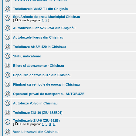
Troleibuzele YuMZ T1 din Chişinău
Stiri/Articole de presa Municipiul Chisinau
[
Du-te la pagina:
1
,
2
]
Autobuzele Liaz 5256.25A din Chişinău
Autobuzele Ikarus din Chisinau
Troleibuze AKSM 420 in Chisinau
Statii, indicatoare
Bilete si abonamente - Chisinau
Depourile de troleibuze din Chisinau
Plimbari cu vehicule de epoca in Chisinau
Operatori privati de transport cu AUTOBUZE
Autobuze Volvo in Chisinau
Troleibuze ZIU-10 (ZIU-683B01)
Troleibuzele ZIU-9 (ZIU-682B)
[
Du-te la pagina:
1
,
2
,
3
,
4
]
Vechiul tramvai din Chisinau