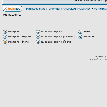
Afişează subiectul pentru p
Pagina de start a forumului TRAM CLUB ROMANIA
->
Municipiu
Pagina
1
din
1
Mesaje noi
Nu sunt mesaje noi
Anunţ
Mesaje noi [ Popular ]
Nu sunt mesaje noi [ Popular ]
Important
Mesaje noi [ Închis ]
Nu sunt mesaje noi [ Închis ]
Powered by
Varianta în limba r