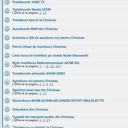
Troleibuzele YuMZ T2
Troleibuzele Skoda 14TrM
[
Du-te la pagina:
1
,
2
]
Troleibuze fara fir la Chisinau
Autobuzele MAN din Chisinau
Achizitia a 100 de autobuze noi pentru Chisinau
Parcul Urban de Autobuze Chisinau
Linie noua de troleibuz pe strada Vasile Alecsandri
Noile troleibuze Belkommunmash AKSM 321
[
Du-te la pagina:
1
...
11
,
12
,
13
]
Troleibuzele articulate AKSM 43303
Autobuze noi pentru Chisinau
[
Du-te la pagina:
1
,
2
,
3
,
4
]
Sistemul maxi-taxi din Chisinau
[
Du-te la pagina:
1
,
2
]
Electrobuze AKSM &#1045;433 &#8220;VITOVT MAX ELECTR
Telecabina din Chisinau
Traseele de transport public din Chisinau
[
Du-te la pagina:
1
,
2
,
3
]
"Troleibuze cu baterii" la Chisinau