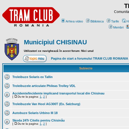
T
Comunitat
Arhiva video
Biblioteca
Tarife
H
Membri
Municipiul CHISINAU
Utilizatori ce navighează în acest forum: Nici unul
Pagina de start a forumului TRAM CLUB ROMANIA
Subiecte
Troleibuze Solaris ex Tallin
Troleibuzele articulate Phileas Trolley VDL
Accidente/Incidente implicand transportul local din Chisinau
[
Du-te la pagina:
1
,
2
]
Troleibuzele Van Hool AG300T (Ex. Salzburg)
Autobuze Solaris Urbino III 18
Skoda 24Tr Citelis pentru Chisinău
[
Du-te la pagina:
1
,
2
]