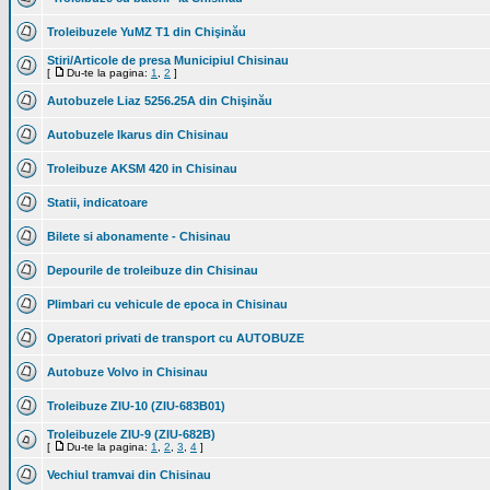
Troleibuzele YuMZ T1 din Chişinău
Stiri/Articole de presa Municipiul Chisinau
[
Du-te la pagina:
1
,
2
]
Autobuzele Liaz 5256.25A din Chişinău
Autobuzele Ikarus din Chisinau
Troleibuze AKSM 420 in Chisinau
Statii, indicatoare
Bilete si abonamente - Chisinau
Depourile de troleibuze din Chisinau
Plimbari cu vehicule de epoca in Chisinau
Operatori privati de transport cu AUTOBUZE
Autobuze Volvo in Chisinau
Troleibuze ZIU-10 (ZIU-683B01)
Troleibuzele ZIU-9 (ZIU-682B)
[
Du-te la pagina:
1
,
2
,
3
,
4
]
Vechiul tramvai din Chisinau