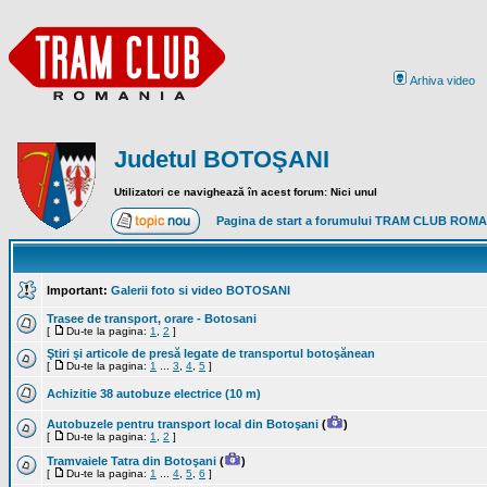
Arhiva video
Judetul BOTOŞANI
Utilizatori ce navighează în acest forum: Nici unul
Pagina de start a forumului TRAM CLUB ROM
Important:
Galerii foto si video BOTOSANI
Trasee de transport, orare - Botosani
[
Du-te la pagina:
1
,
2
]
Ştiri şi articole de presă legate de transportul botoşănean
[
Du-te la pagina:
1
...
3
,
4
,
5
]
Achizitie 38 autobuze electrice (10 m)
Autobuzele pentru transport local din Botoşani
(
)
[
Du-te la pagina:
1
,
2
]
Tramvaiele Tatra din Botoşani
(
)
[
Du-te la pagina:
1
...
4
,
5
,
6
]