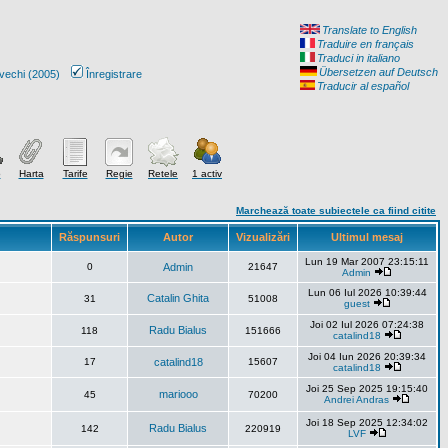
Translate to English
Traduire en français
Traduci in italiano
Übersetzen auf Deutsch
vechi (2005)
Înregistrare
Traducir al español
o
Harta
Tarife
Regie
Retele
1 activ
Marchează toate subiectele ca fiind citite
Răspunsuri
Autor
Vizualizări
Ultimul mesaj
Lun 19 Mar 2007 23:15:11
0
Admin
21647
Admin
Lun 06 Iul 2026 10:39:44
Catalin Ghita
31
51008
guest
Joi 02 Iul 2026 07:24:38
Radu Bialus
118
151666
catalind18
Joi 04 Iun 2026 20:39:34
17
catalind18
15607
catalind18
Joi 25 Sep 2025 19:15:40
mariooo
45
70200
Andrei Andras
Joi 18 Sep 2025 12:34:02
Radu Bialus
142
220919
LVF