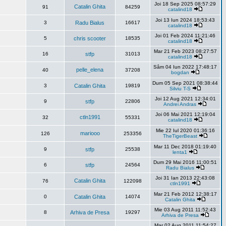
Joi 18 Sep 2025 08:57:29
Catalin Ghita
91
84259
catalind18
Joi 13 Iun 2024 18:53:43
3
Radu Bialus
16617
catalind18
Joi 01 Feb 2024 11:21:46
5
chris scooter
18535
catalind18
Mar 21 Feb 2023 08:27:57
16
stfp
31013
catalind18
Sâm 04 Iun 2022 17:48:17
pelle_elena
40
37208
bogdan
Dum 05 Sep 2021 08:38:44
3
Catalin Ghita
19819
Silviu T-S
Joi 12 Aug 2021 12:34:01
9
stfp
22806
Andrei Andras
Joi 06 Mai 2021 12:19:04
ctln1991
32
55331
catalind18
Mie 22 Iul 2020 01:36:16
mariooo
126
253356
TheTigerBeast
Mar 11 Dec 2018 01:19:40
9
stfp
25538
lenta1
Dum 29 Mai 2016 11:00:51
6
stfp
24564
Radu Bialus
Joi 31 Ian 2013 22:43:08
Catalin Ghita
76
122098
ctln1991
Mar 21 Feb 2012 12:38:17
0
Catalin Ghita
14074
Catalin Ghita
Mie 03 Aug 2011 11:52:43
8
Arhiva de Presa
19297
Arhiva de Presa
Mar 02 Aug 2011 11:54:27