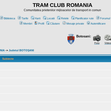
TRAM CLUB ROMANIA
Comunitatea prietenilor mijloacelor de transport in comun
Biblioteca
Tarife
Harti
Locatii
Retele
Planificator rute
Forumul 
Membri
Profil
Căutare
Mesaje private
Autentificare
Botosani:
Foto
Vide
ANIA
->
Judetul BOTOŞANI
Subiecte