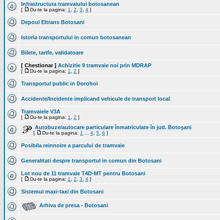
Infrastructura tramvaiului botosanean
[
Du-te la pagina:
1
,
2
,
3
,
4
]
Depoul Eltrans Botosani
Istoria transportului in comun botosanean
Bilete, tarife, validatoare
[ Chestionar ]
Achizitie 9 tramvaie noi prin MDRAP
[
Du-te la pagina:
1
,
2
]
Transportul public in Dorohoi
Accidente/Incidente implicand vehicule de transport local
Tramvaiele V3A
[
Du-te la pagina:
1
,
2
]
Autobuze/autocare particulare înmatriculate în jud. Botoşani
[
Du-te la pagina:
1
...
4
,
5
,
6
]
Posibila reinnoire a parcului de tramvaie
Generalitati despre transportul in comun din Botosani
Lot nou de 11 tramvaie T4D-MT pentru Botosani
[
Du-te la pagina:
1
,
2
,
3
,
4
]
Sistemul maxi-taxi din Botosani
Arhiva de presa - Botosani