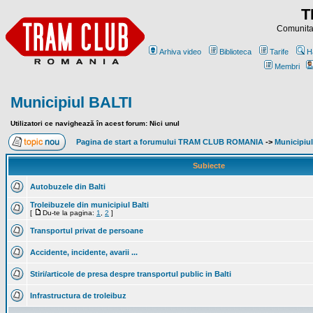
T
Comunitat
Arhiva video
Biblioteca
Tarife
H
Membri
Municipiul BALTI
Utilizatori ce navighează în acest forum: Nici unul
Pagina de start a forumului TRAM CLUB ROMANIA
->
Municipiu
Subiecte
Autobuzele din Balti
Troleibuzele din municipiul Balti
[
Du-te la pagina:
1
,
2
]
Transportul privat de persoane
Accidente, incidente, avarii ...
Stiri/articole de presa despre transportul public in Balti
Infrastructura de troleibuz