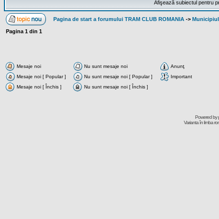
Afişează subiectul pentru p
Pagina de start a forumului TRAM CLUB ROMANIA
->
Municipiu
Pagina
1
din
1
Mesaje noi
Nu sunt mesaje noi
Anunţ
Mesaje noi [ Popular ]
Nu sunt mesaje noi [ Popular ]
Important
Mesaje noi [ Închis ]
Nu sunt mesaje noi [ Închis ]
Powered by
Varianta în limba r